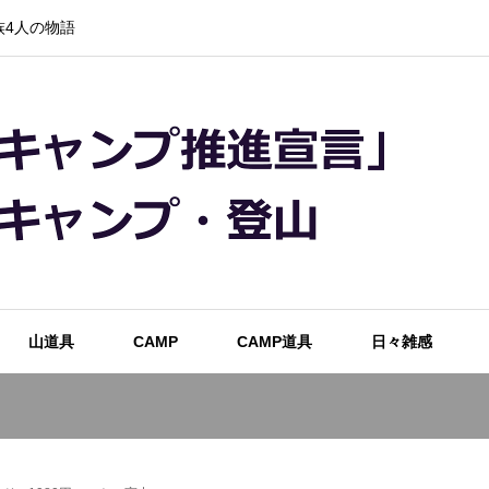
4人の物語
山道具
CAMP
CAMP道具
日々雑感