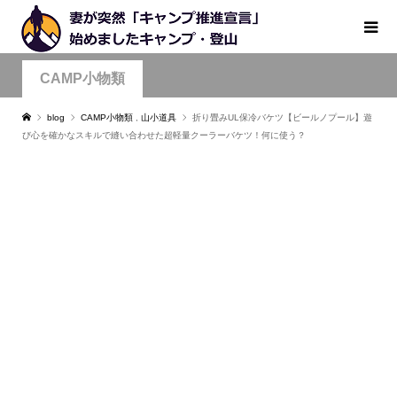
CAMP小物類
blog
CAMP小物類
,
山小道具
折り畳みUL保冷バケツ【ビールノプール】遊
び心を確かなスキルで縫い合わせた超軽量クーラーバケツ！何に使う？