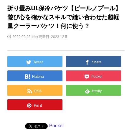
折り畳みUL保冷バケツ【ビールノプール】
遊び心を確かなスキルで縫い合わせた超軽
量クーラーバケツ！何に使う？
2022.02.23
最終更新日: 2023.12.5
Tweet
Share
Hatena
Pocket
RSS
feedly
Pin it
Pocket