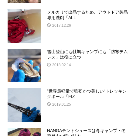
メルカリで出品するため、アウトドア製品
専用洗剤「ALL...
2017.12.26
雪山登山にも牡蠣キャンプにも「防寒テム
レス」は役に立つ
2018.02.14
”世界最軽量で強靭かつ美しい“トレッキン
グポール「FIZ...
2019.01.25
NANGAテントシューズは冬キャンプ・冬
季登山の強い味方