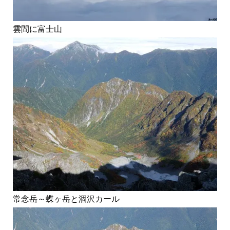
雲間に富士山
常念岳～蝶ヶ岳と涸沢カール