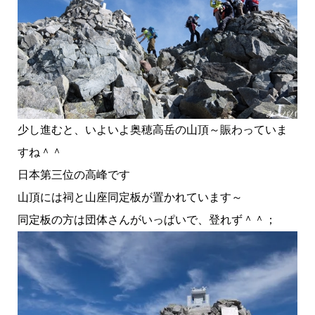
少し進むと、いよいよ奥穂高岳の山頂～賑わっていま
すね＾＾
日本第三位の高峰です
山頂には祠と山座同定板が置かれています～
同定板の方は団体さんがいっぱいで、登れず＾＾；