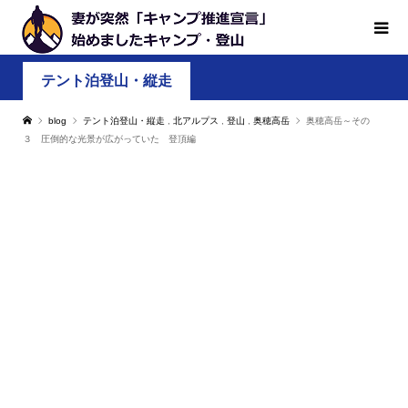
テント泊登山・縦走
blog
テント泊登山・縦走
,
北アルプス
,
登山
,
奥穂高岳
奥穂高岳～その
３ 圧倒的な光景が広がっていた 登頂編