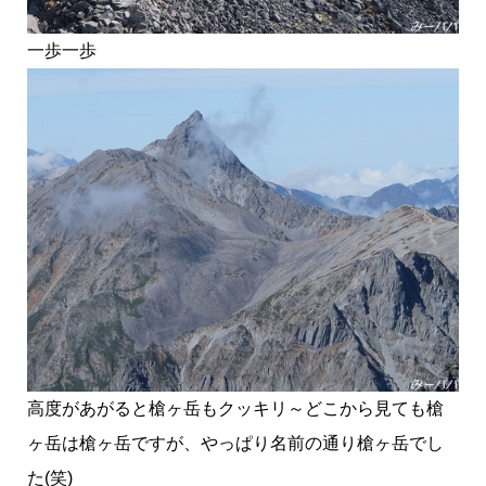
一歩一歩
高度があがると槍ヶ岳もクッキリ～どこから見ても槍
ヶ岳は槍ヶ岳ですが、やっぱり名前の通り槍ヶ岳でし
た(笑)