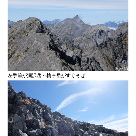
左手前が涸沢岳～槍ヶ岳がすぐそば