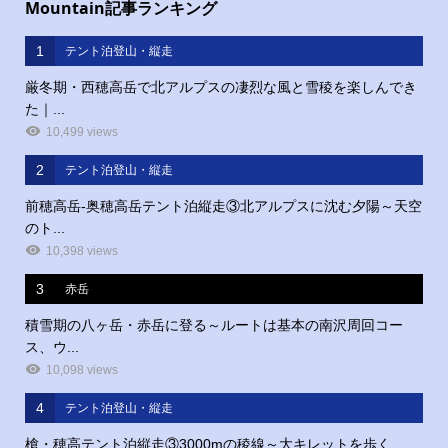
Mountain記事ランキング
1
テント泊登山・縦走
厳冬期・西穂高岳で北アルプスの凄烈な風と雪稜を楽しんでき
た｜...
10,499 views
2
テント泊登山・縦走
前穂高岳‐奥穂高岳テント泊縦走③北アルプスに沈む夕陽～天空
のト...
10,398 views
3
赤岳
積雪期の八ヶ岳・赤岳に登る～ルートは基本の南沢周回コー
ス、ウ...
10,098 views
4
テント泊登山・縦走
槍・穂高テント泊縦走③3000mの稜線～大キレットを歩く