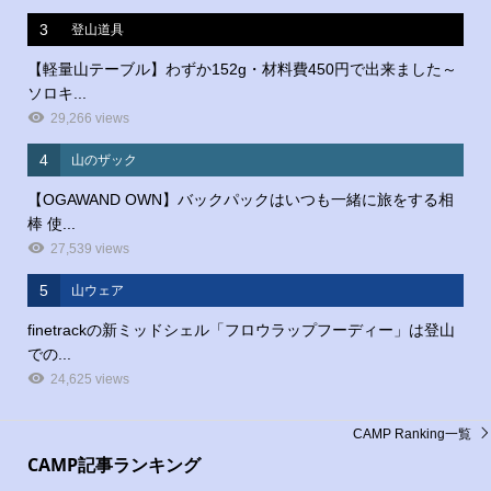
3
登山道具
【軽量山テーブル】わずか152g・材料費450円で出来ました～
ソロキ...
29,266 views
4
山のザック
【OGAWAND OWN】バックパックはいつも一緒に旅をする相
棒 使...
27,539 views
5
山ウェア
finetrackの新ミッドシェル「フロウラップフーディー」は登山
での...
24,625 views
CAMP Ranking一覧
CAMP記事ランキング