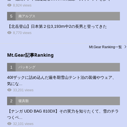
8,924 views
5
南アルプス
【北岳登山】日本第２位3,193ⅿ中2の長男と登ってきた
8,770 views
Mt.Gear Ranking一覧
Mt.Gear記事Ranking
1
パッキング
40ℓザックに詰め込んだ厳冬期雪山テント泊の装備やウェア、
気にな...
33,201 views
2
寝具類
【ナンガ UDD BAG 810DX】その実力を知りたくて、雪のチラ
つくベ...
32,101 views