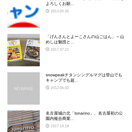
よろしくお願...
2013.05.30
「げんさんとよーこさんの山ごはん」～山
めしは魅惑と...
2017.07.21
snowpeakチタンシングルマグは登山でも
キャンプでも超...
2012.06.03
名古屋城の北「tonarino」、名古屋初の公
園内複合商業...
2017.10.19