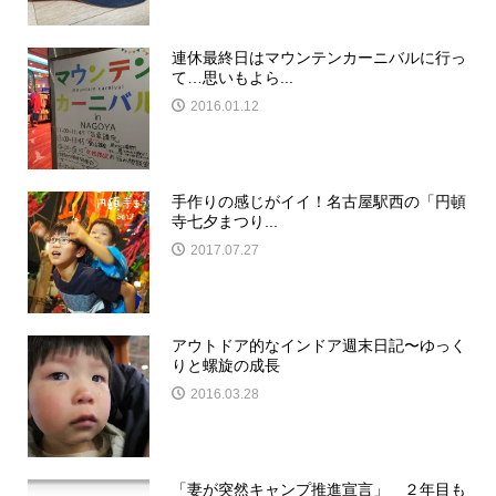
連休最終日はマウンテンカーニバルに行っ
て…思いもよら...
2016.01.12
手作りの感じがイイ！名古屋駅西の「円頓
寺七夕まつり...
2017.07.27
アウトドア的なインドア週末日記〜ゆっく
りと螺旋の成長
2016.03.28
「妻が突然キャンプ推進宣言」 ２年目も