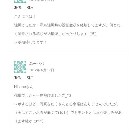
返信
引用
こんにちは！
強風でしたか！私も強風時の設営撤収を経験してますが、何とな
く翻弄される感じが結構楽しかったりします（笑）
レポ期待してます！
みーパパ
2012年 6月 17日
返信
引用
Hisaneさん
強風でした～一度飛びました(^_^;)
レポするほど、写真をたくさんとる余裕はありませんでしたが、
（実はすごいお腹が痛くて(ToT)）でもテントとは違う楽しみがあ
ります確かに(^-^)