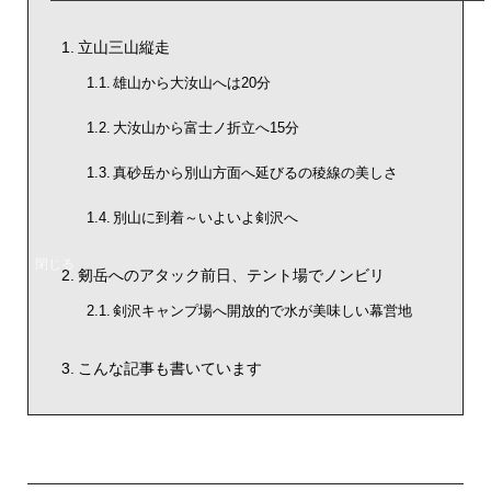
立山三山縦走
雄山から大汝山へは20分
大汝山から富士ノ折立へ15分
真砂岳から別山方面へ延びるの稜線の美しさ
別山に到着～いよいよ剣沢へ
剱岳へのアタック前日、テント場でノンビリ
剣沢キャンプ場へ開放的で水が美味しい幕営地
こんな記事も書いています