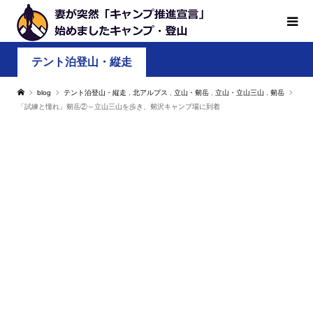
テント泊登山・縦走
blog
テント泊登山・縦走
,
北アルプス
,
立山・剱岳
,
立山・立山三山
,
剱岳
「試練と憧れ」剱岳②～立山三山を歩き、剱沢キャンプ場に到着