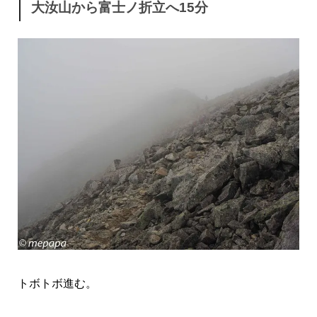
大汝山から富士ノ折立へ15分
トボトボ進む。