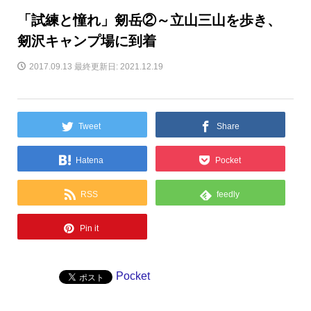
「試練と憧れ」剱岳②～立山三山を歩き、
剱沢キャンプ場に到着
2017.09.13
最終更新日: 2021.12.19
Tweet
Share
Hatena
Pocket
RSS
feedly
Pin it
Pocket