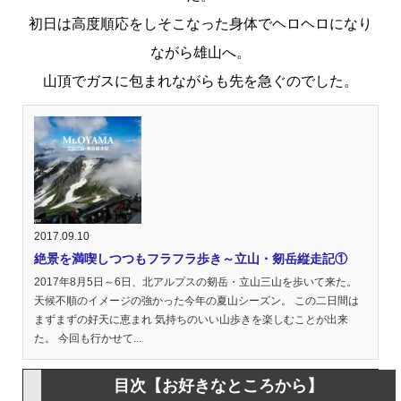
初日は高度順応をしそこなった身体でヘロヘロになり
ながら雄山へ。
山頂でガスに包まれながらも先を急ぐのでした。
2017.09.10
絶景を満喫しつつもフラフラ歩き～立山・剱岳縦走記①
2017年8月5日～6日、北アルプスの剱岳・立山三山を歩いて来た。
天候不順のイメージの強かった今年の夏山シーズン。 この二日間は
まずまずの好天に恵まれ 気持ちのいい山歩きを楽しむことが出来
た。 今回も行かせて...
目次【お好きなところから】