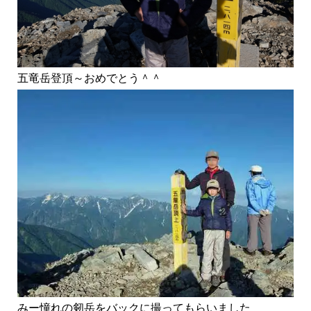
五竜岳登頂～おめでとう＾＾
みー憧れの剱岳をバックに撮ってもらいました