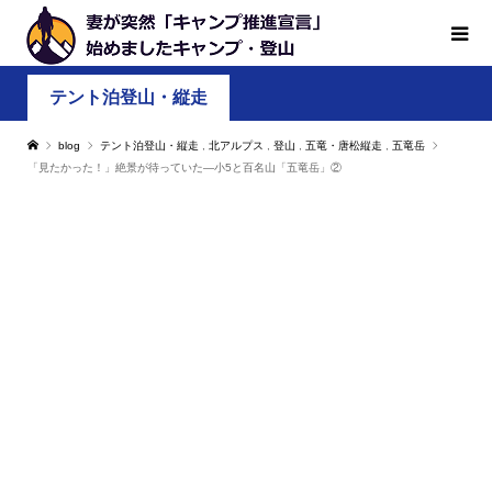
テント泊登山・縦走
blog
テント泊登山・縦走
,
北アルプス
,
登山
,
五竜・唐松縦走
,
五竜岳
「見たかった！」絶景が待っていた―小5と百名山「五竜岳」②