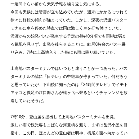
一週間ぐらい前から天気予報を繰り返し気にする。
今回も天候には暗雲が立ち込めていたが、週末にかかるにつれて
徐々に好転の傾向が強まっていた。しかし、深夜の沢渡バスター
ミナルに車を停めた時点では雨は激しく車を打ち付けていた。
沢渡からの始発バスが発車する予定の4時40分頃でも雨脚は弱ま
る気配を見せず、出発を後らせることに。結局6時台のバスへ乗
り込み、7時に上高地入りした時にも雨は降り続いていた。
上高地バスターミナルではいつもと違うことが一つあった。バス
ターミナルの脇に「日テレ」の中継車が停まっていた。何だろう
と思っていたが、下山後に知ったのは「24時間テレビ」でイモト
アヤコと義足の江口舞さんが槍ヶ岳へ登るというチャレンジを放
送していたそうだ。
7時10分、登山届を提出して上高地バスターミナルを出発。
激しい雨で観光客もまばらな河童橋を渡り、まずは岳沢小屋を目
指す。この日、ほとんどの登山者は明神、横尾方面へ向かってい