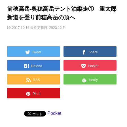
前穂高岳‐奥穂高岳テント泊縦走① 重太郎
新道を登り前穂高岳の頂へ
2017.10.16
最終更新日: 2023.12.5
Tweet
Share
Hatena
Pocket
RSS
feedly
Pin it
Pocket