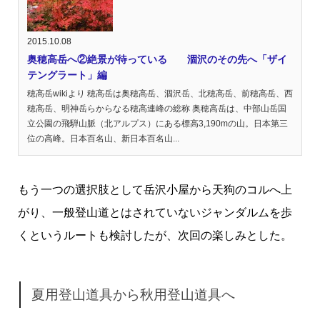
2015.10.08
奥穂高岳へ②絶景が待っている 涸沢のその先へ「ザイ
テングラート」編
穂高岳wikiより 穂高岳は奥穂高岳、涸沢岳、北穂高岳、前穂高岳、西
穂高岳、明神岳らからなる穂高連峰の総称 奥穂高岳は、中部山岳国
立公園の飛騨山脈（北アルプス）にある標高3,190mの山。日本第三
位の高峰。日本百名山、新日本百名山...
もう一つの選択肢として岳沢小屋から天狗のコルへ上
がり、一般登山道とはされていないジャンダルムを歩
くというルートも検討したが、次回の楽しみとした。
夏用登山道具から秋用登山道具へ