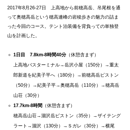
2017年8月26‐27日 上高地から前穂高岳、吊尾根を通
って奥穂高岳という穂高連峰の岩稜歩きの魅力の詰ま
った今回のコース。テント泊装備を背負っての単独登
山を計画した。
1日目 7.8km-8時間40分
（休憩含まず）
上高地バスターミナル→岳沢小屋（150分）→重太
郎新道を紀美子平へ（180分）→前穂高岳ピストン
（50分）→紀美子平→奥穂高岳（110分）→穂高岳
山荘（30分）
17.7km-8時間
（休憩含まず）
穂高岳山荘→涸沢岳ピストン（35分）→ザイテング
ラート→涸沢（130分）→Ｓガレ（30分）→横尾