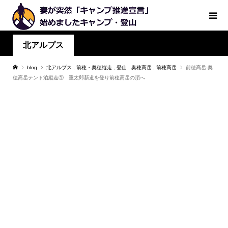
北アルプス
blog
北アルプス
,
前穂・奥穂縦走
,
登山
,
奥穂高岳
,
前穂高岳
前穂高岳‐奥
穂高岳テント泊縦走① 重太郎新道を登り前穂高岳の頂へ