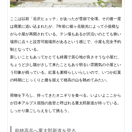
ここは以前「岳沢ヒュッテ」があったが雪崩で全壊。その後一度
は廃業に追い込まれたが、7年前に槍ヶ岳観光によって小規模な
がら小屋が再開されている。テン場もあるが沢沿いのとても狭い
場所に点々と設営可能場所があるという感じで、小屋も完全予約
制となっている。
新しいこともあってかとても綺麗で居心地が良さそうな小屋だ。
ちょうど少し陽がさして来たこともあり明るい雰囲気の小屋とい
う印象が残っている。紅葉も素晴らしいらしいので、いつか紅葉
の時期にじっくりと腰を据えて穂高の山を眺めてみたい。
荷物を下ろし、持ってきたオニギリを食べる。いよいよここから
が日本アルプス屈指の急登と呼ばれる重太郎新道が待っている。
しっかり腹ごしらえをして挑もう。
前穂高岳へ重太郎新道を登る