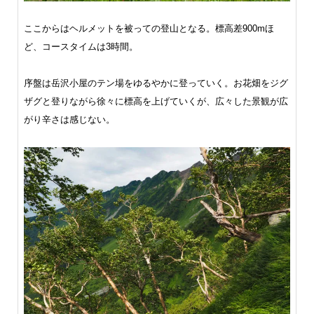
ここからはヘルメットを被っての登山となる。標高差900mほ
ど、コースタイムは3時間。
序盤は岳沢小屋のテン場をゆるやかに登っていく。お花畑をジグ
ザグと登りながら徐々に標高を上げていくが、広々した景観が広
がり辛さは感じない。