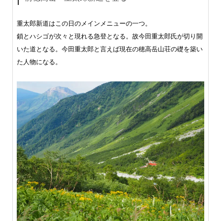
重太郎新道はこの日のメインメニューの一つ。
鎖とハシゴが次々と現れる急登となる。故今田重太郎氏が切り開
いた道となる。今田重太郎と言えば現在の穂高岳山荘の礎を築い
た人物になる。