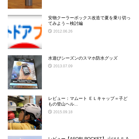
安物クーラーボックス改造で夏を乗り切っ
てみよう～検討編
2012.06.26
水遊びシーズンのスマホ防水グッズ
2013.07.09
レビュー：マムート ＥＬキャップ＝子ど
もの登山ヘル...
2015.09.18
レビュー【ASOBI-POCKET】 山はもちろ