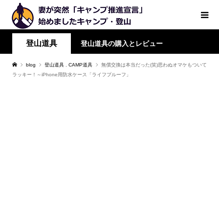
登山道具
登山道具の購入とレビュー
blog
登山道具
,
CAMP道具
無償交換は本当だった(笑)思わぬオマケもついて
ラッキー！～iPhone用防水ケース「ライフプルーフ」