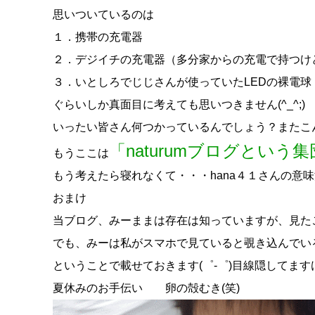
思いついているのは
１．携帯の充電器
２．デジイチの充電器（多分家からの充電で持つけ
３．いとしろでじじさんが使っていたLEDの裸電
ぐらいしか真面目に考えても思いつきません(^_^;)
いったい皆さん何つかっているんでしょう？またこ
「naturumブログという
もうここは
もう考えたら寝れなくて・・・hana４１さんの意味深
おまけ
当ブログ、みーままは存在は知っていますが、見た
でも、みーは私がスマホで見ていると覗き込んでい
ということで載せておきます(゜-゜)目線隠してま
夏休みのお手伝い 卵の殻むき(笑)