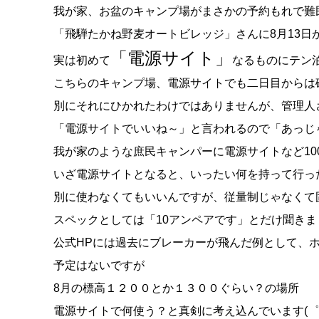
我が家、お盆のキャンプ場がまさかの予約もれで難
「飛騨たかね野麦オートビレッジ」さんに8月13
「電源サイト」
実は初めて
なるものにテン
こちらのキャンプ場、電源サイトでも二日目からは確
別にそれにひかれたわけではありませんが、管理人
「電源サイトでいいね～」と言われるので「あっじ
我が家のような庶民キャンパーに電源サイトなど10
いざ電源サイトとなると、いったい何を持って行っ
別に使わなくてもいいんですが、従量制じゃなくて
スペックとしては「10アンペアです」とだけ聞きま
公式HPには過去にブレーカーが飛んだ例として、
予定はないですが
8月の標高１２００とか１３００ぐらい？の場所
電源サイトで何使う？と真剣に考え込んでいます(゜