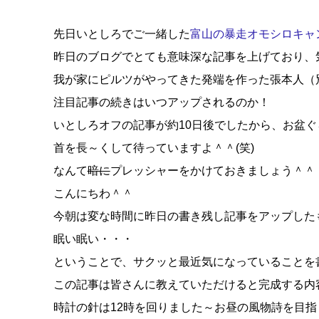
先日いとしろでご一緒した
富山の暴走オモシロキャン
昨日のブログでとても意味深な記事を上げており、気
我が家にピルツがやってきた発端を作った張本人（
注目記事の続きはいつアップされるのか！
いとしろオフの記事が約10日後でしたから、お盆ぐ
首を長～くして待っていますよ＾＾(笑)
なんて
暗に
プレッシャーをかけておきましょう＾＾
こんにちわ＾＾
今朝は変な時間に昨日の書き残し記事をアップした
眠い眠い・・・
ということで、サクッと最近気になっていることを
この記事は皆さんに教えていただけると完成する内
時計の針は12時を回りました～お昼の風物詩を目