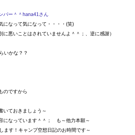
パー＾＾hana41さん
になって気になって・・・・(笑)
別に悪いことはされていませんよ＾＾；、逆に感謝）
らいかな？？
ものですから
書いておきましょう～
容になっています＾＾； も～他力本願～
指します！キャンプ空想日記のお時間です～