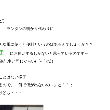
ど）
球 ランタンの明かり代わりに
んな風に使うと便利というのはあるんでしょうか？？
集団」
にお伺いするしかないと思っているのです～
記事と同じぐらい(゜-゜)(笑)
ことはない様子
るので、「何で僕が出ないの～」と＾＾；
すけども・・・