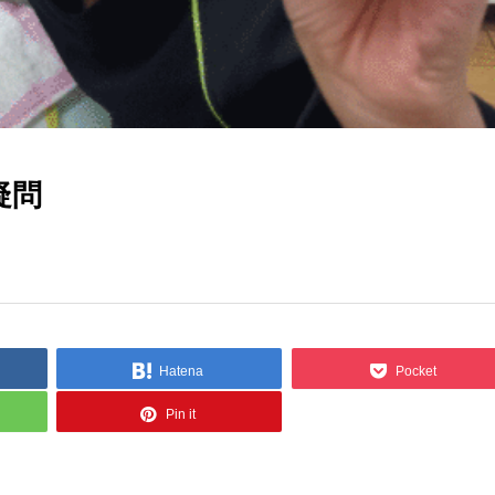
疑問
Hatena
Pocket
Pin it