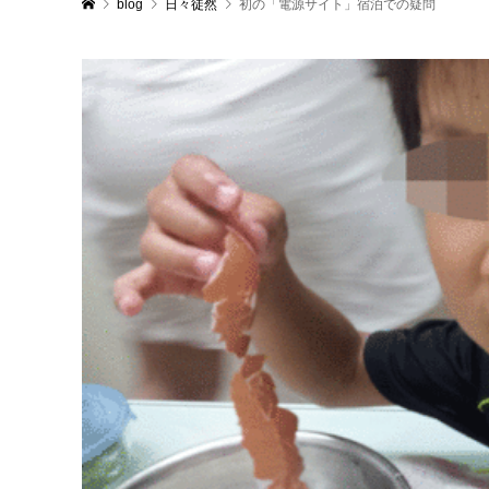
blog
日々徒然
初の「電源サイト」宿泊での疑問