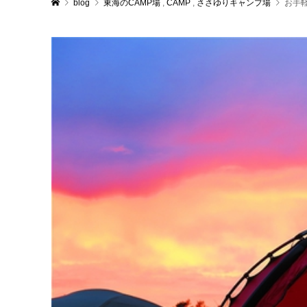
blog
東海のCAMP場
,
CAMP
,
ささゆりキャンプ場
お手