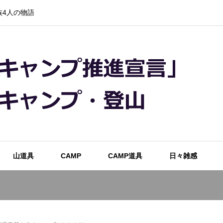
4人の物語
山道具
CAMP
CAMP道具
日々雑感