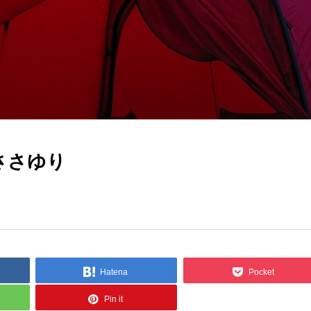
ささゆり
Hatena
Pocket
Pin it