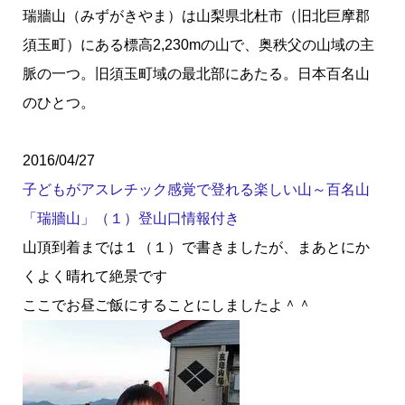
瑞牆山（みずがきやま）は山梨県北杜市（旧北巨摩郡
須玉町）にある標高2,230mの山で、奥秩父の山域の主
脈の一つ。旧須玉町域の最北部にあたる。日本百名山
のひとつ。
2016/04/27
子どもがアスレチック感覚で登れる楽しい山～百名山
「瑞牆山」（１）登山口情報付き
山頂到着までは１（１）で書きましたが、まあとにか
くよく晴れて絶景です
ここでお昼ご飯にすることにしましたよ＾＾