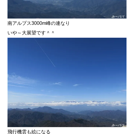
南アルプス3000m峰の連なり
いや～大展望です＾＾
飛行機雲も絵になる