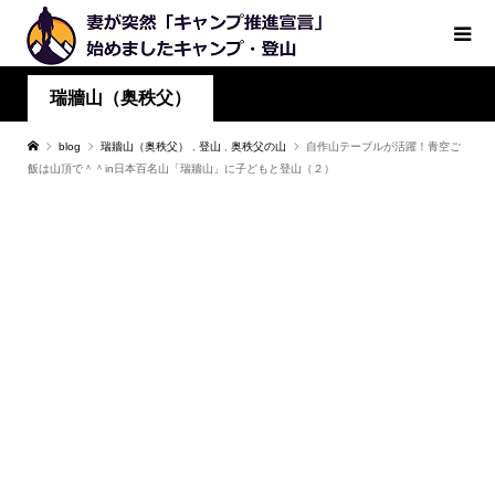
瑞牆山（奥秩父）
blog
瑞牆山（奥秩父）
,
登山
,
奥秩父の山
自作山テーブルが活躍！青空ご
飯は山頂で＾＾in日本百名山「瑞牆山」に子どもと登山（２）