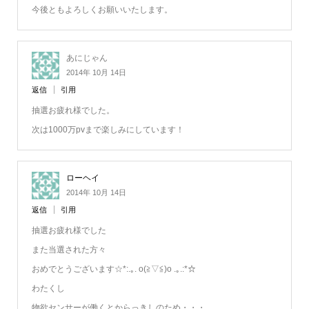
今後ともよろしくお願いいたします。
あにじゃん
2014年 10月 14日
返信
引用
抽選お疲れ様でした。
次は1000万pvまで楽しみにしています！
ローヘイ
2014年 10月 14日
返信
引用
抽選お疲れ様でした
また当選された方々
おめでとうございます☆*:.｡. o(≧▽≦)o .｡.:*☆
わたくし
物欲センサーが働くとからっきしのため・・・