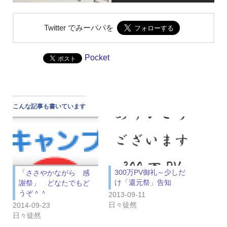
Twitter でみーパパを
Pocket
こんな記事も書いています
300万PV御礼～少しだ
「ささやかながら 感
け「還元祭」告知
謝祭」 どなたでもど
うぞ＾＾
2013-09-11
日々徒然
2014-09-23
日々徒然