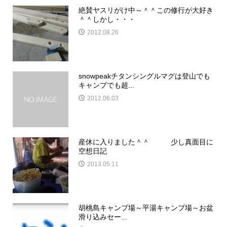
絶賛ヤスリがけ中～＾＾この修行が大好き
＾＾しかし・・・
2012.08.26
snowpeakチタンシングルマグは登山でも
キャンプでも超...
2012.06.03
産休に入りました＾＾ 少し真面目に
空想日記
2013.05.11
胡桃島キャンプ場～平湯キャンプ場～お盆
滑り込みセー...