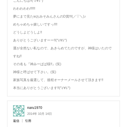
こんにちは!!(*≧∀≦*)
わわわわわ!!!!!!
夢にまで見たwおみそみんさんのD賞!!!(／▽＼)♪
めちゃめちゃ嬉しいですっ!!!!
どうしよどうしよ!!
ありがとうございますーー!!(*≧∀≦*)
運が全然ない私なので、あきらめてたのですが、神様はいたので
すね!!
その名も『神みーぱぱ様!!』(笑)
神様と呼ばせて下さい。(笑)
家族写真を厳選して、後程オーナーメールさせて頂きます!!
本当にありがとうございます!!(*≧∀≦*)
naru1970
2014年 10月 14日
返信
引用