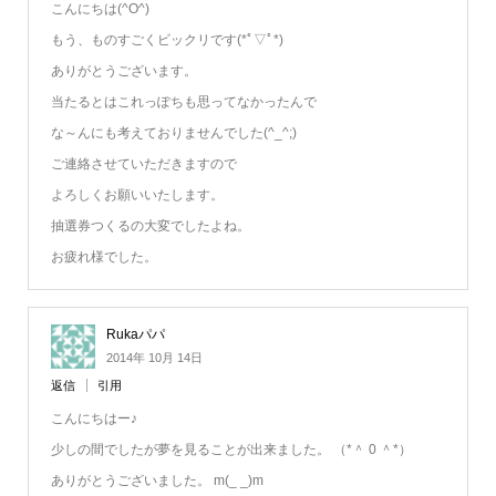
こんにちは(^O^)
もう、ものすごくビックリです(*ﾟ▽ﾟ*)
ありがとうございます。
当たるとはこれっぽちも思ってなかったんで
な～んにも考えておりませんでした(^_^;)
ご連絡させていただきますので
よろしくお願いいたします。
抽選券つくるの大変でしたよね。
お疲れ様でした。
Rukaパパ
2014年 10月 14日
返信
引用
こんにちはー♪
少しの間でしたが夢を見ることが出来ました。 （*＾ 0 ＾*）
ありがとうございました。 m(_ _)m