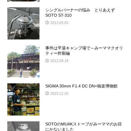
シングルバーナーの悩み とりあえず
SOTO ST-310
2013.05.05
事件は平湯キャンプ場で～みーママクオリ
ティー炸裂編
2012.09.18
SIGMA 30mm F1.4 DC DN+独楽博物館
2023.12.20
SOTOのMUAKストーブがみーママのお目
にかないました