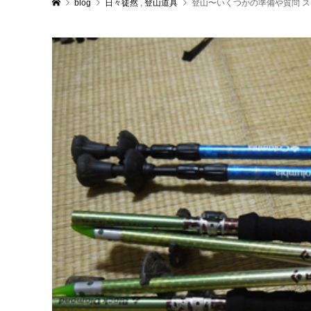
blog
日々徒然
,
登山道具
登山〜いくつかの準備や質問 