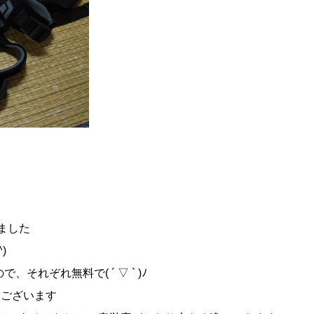
ました
)
それぞれ無料で( ´ ▽ ` )ﾉ
うございます