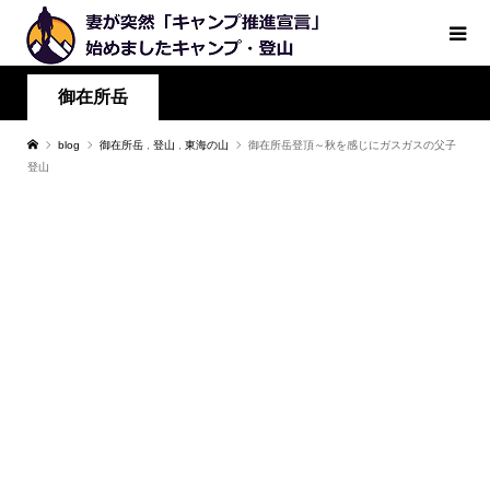
御在所岳
blog
御在所岳
,
登山
,
東海の山
御在所岳登頂～秋を感じにガスガスの父子
登山