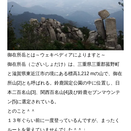
御在所岳とは～ウェキペディアによりますと～
御在所岳（ございしょだけ）は、三重県三重郡菰野町
と滋賀県東近江市の境にある標高1,212 mの山で、御在
所山[2]とも呼ばれる。鈴鹿国定公園の中に位置し、日
本二百名山[3]、関西百名山[4]及び鈴鹿セブンマウンテ
ン[5]に選定されている。
とのこと＾＾
１３年ぐらい前に一度登っているんですが、まったく
ルートを覚えていませんでした＾＾；