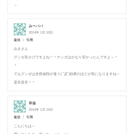
～
みーパパ
2014年 1月 10日
返信
引用
みきさん
グンゼ良さげですよね＾＾ナンガはかなり安かったんですよ～＾
＾
でもグンゼは全然値段が違う( ﾟДﾟ)効果のほどが気になりますね～
是非是非＾＾
草薙
2014年 1月 14日
返信
引用
こんにちは～