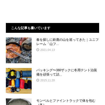
こんな記事も書いています
春を探しに鈴鹿の山を巡ってきた｜ユニフ
レーム「山フ...
2021.04.13
パッキング〜38ℓザックに冬用テント泊装
備を頑張って詰...
2015.11.20
モンベルとファイントラックで体を包む
（冬）