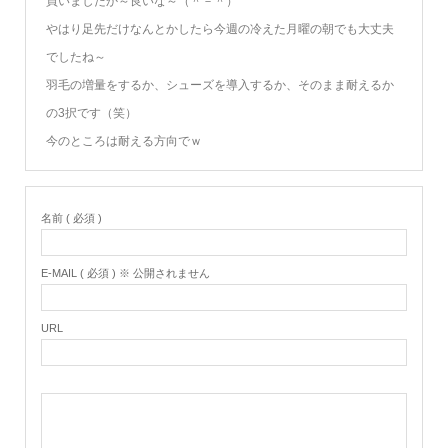
買いましたか～良いな～（＾－＾）
やはり足先だけなんとかしたら今週の冷えた月曜の朝でも大丈夫
でしたね～
羽毛の増量をするか、シューズを導入するか、そのまま耐えるか
の3択です（笑）
今のところは耐える方向でｗ
名前 ( 必須 )
E-MAIL ( 必須 ) ※ 公開されません
URL