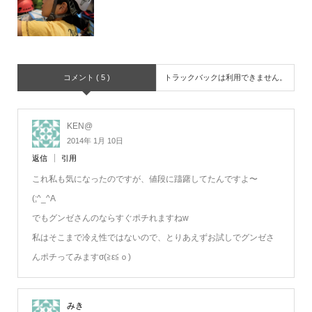
コメント ( 5 )
トラックバックは利用できません。
KEN@
2014年 1月 10日
返信
引用
これ私も気になったのですが、値段に躊躇してたんですよ〜
(;^_^A
でもグンゼさんのならすぐポチれますねw
私はそこまで冷え性ではないので、とりあえずお試しでグンゼさ
んポチってみますσ(≧ε≦ｏ)
みき