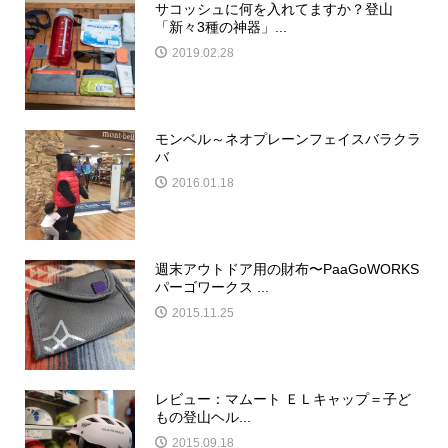
サコッシュに何を入れてますか？登山
「新々3種の神器」...
2019.02.28
モンベル～ネオプレーンフェイスバラクラ
バ
2016.01.18
週末アウトドア用の財布〜PaaGoWORKS
パーゴワークス ...
2015.11.25
レビュー：マムート ＥＬキャップ＝子ど
もの登山ヘル...
2015.09.18