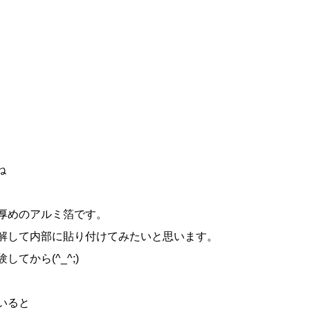
ね
厚めのアルミ箔です。
解して内部に貼り付けてみたいと思います。
から(^_^;)
いると