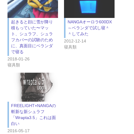
起きると顔に雪が降り
NANGAオーロラ600DX
積もっていた〜マッ
～ベランダで試し寝＾
ト、シュラフ、シュラ
＾してみた
フカバーの試験のため
2012-12-14
に、真面目にベランダ
寝具類
で寝る
2018-01-26
寝具類
FREELIGHT×NANGAの
斬新な新シュラフ
「Wrapta3.5」これは面
白い
2016-05-17