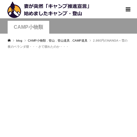
CAMP小物類
blog
CAMP小物類
,
登山
,
登山道具
,
CAMP道具
2,980円のNANGA～雪の
夜のベランダ寝・・・さて寝れたのか・・・