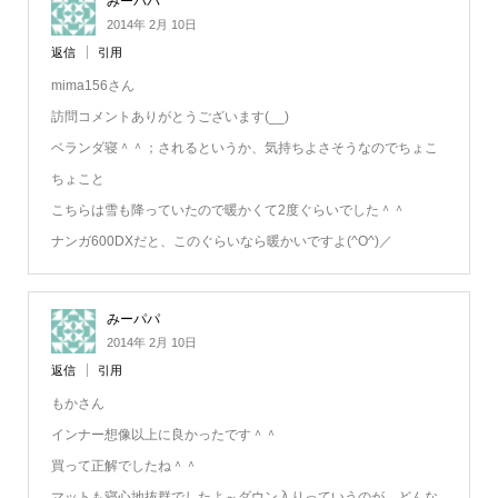
みーパパ
2014年 2月 10日
返信
引用
mima156さん
訪問コメントありがとうございます(__)
ベランダ寝＾＾；されるというか、気持ちよさそうなのでちょこ
ちょこと
こちらは雪も降っていたので暖かくて2度ぐらいでした＾＾
ナンガ600DXだと、このぐらいなら暖かいですよ(^O^)／
みーパパ
2014年 2月 10日
返信
引用
もかさん
インナー想像以上に良かったです＾＾
買って正解でしたね＾＾
マットも寝心地抜群でしたよ～ダウン入りっていうのが、どんな