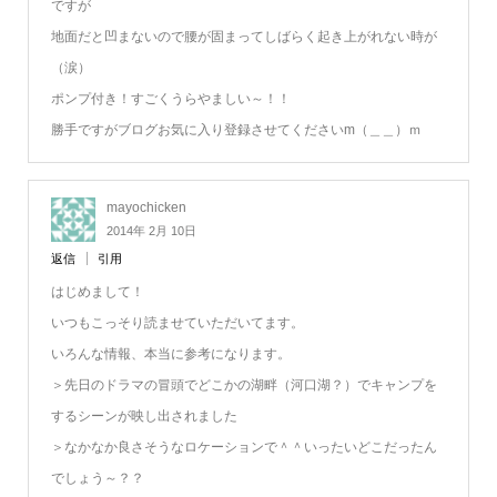
ですが
地面だと凹まないので腰が固まってしばらく起き上がれない時が
（涙）
ポンプ付き！すごくうらやましい～！！
勝手ですがブログお気に入り登録させてくださいm（＿＿）ｍ
mayochicken
2014年 2月 10日
返信
引用
はじめまして！
いつもこっそり読ませていただいてます。
いろんな情報、本当に参考になります。
＞先日のドラマの冒頭でどこかの湖畔（河口湖？）でキャンプを
するシーンが映し出されました
＞なかなか良さそうなロケーションで＾＾いったいどこだったん
でしょう～？？