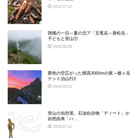
2013.07.13
我慢の一日～夏の北ア「五竜岳～唐松岳」
子どもと登山①
2015.08.26
茜色の空広がった標高3000mの夜～槍ヶ岳
テント泊山行2
2016.06.21
登山の虫対策。石油化合物「ディート」か
自然由来「ハ...
2018.07.11