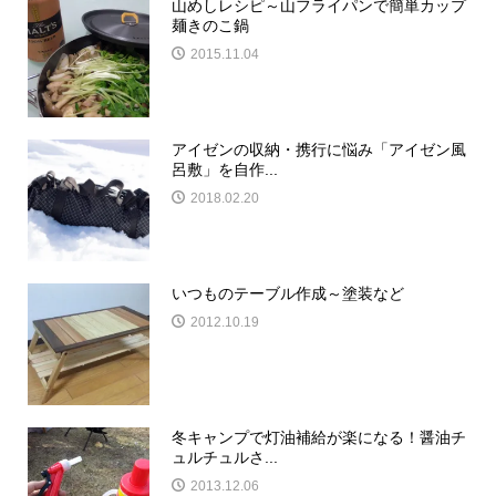
山めしレシピ～山フライパンで簡単カップ
麺きのこ鍋
2015.11.04
アイゼンの収納・携行に悩み「アイゼン風
呂敷」を自作...
2018.02.20
いつものテーブル作成～塗装など
2012.10.19
冬キャンプで灯油補給が楽になる！醤油チ
ュルチュルさ...
2013.12.06