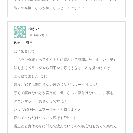
能力の発揮になるか気になるところです＾＾
ゆかい
2014年 2月 10日
返信
引用
はじめまして！
「ベランダ寝」ってタイトルに誘われて訪問いたしました（笑）
私もよくベランダやら廊下やら寒そうなところを見つけては
よく寝てました（汗）
普段、家では聞こえない外の音などもよーく耳に入り
寒くて寝れないとか言う前に気になって寝付けない。。。事も。
ダウンマット！良さそうですね！
いつも家族分、エアーマットを膨らますと
疲れて自分だけパタパタ広げるZライトに・・・
雪上だと身体の形に凹んで沈んでゆくので寝心地も良くて楽なん