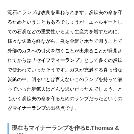
流石にランプは改良を重ねられます。炭鉱夫の命を守
るためということもあるでしょうが、エネルギーとし
ての石炭などの重要性からより生産力を増すために。
様々な失敗を経ながら、炎を金網とホヤで囲うことで
外部のガスへの引火を防ぐことが出来ることが発見さ
れてからは
「セイフティーランプ」
として多くの炭鉱
で使われていったそうです。ガスが充満する真っ暗な
炭鉱の中、明るいとは言えないこのランプを持って潜
っていった炭鉱夫はどんな思いだったんでしょう。と
もかく炭鉱夫の命を守るためのランプだったというの
が
マイナーランプ
の出発点です。
現在もマイナーランプを作るE.Thomas &