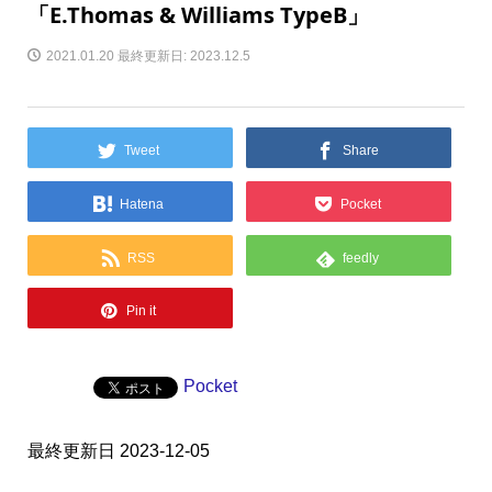
「E.Thomas & Williams TypeB」
2021.01.20
最終更新日: 2023.12.5
Tweet
Share
Hatena
Pocket
RSS
feedly
Pin it
Pocket
最終更新日 2023-12-05