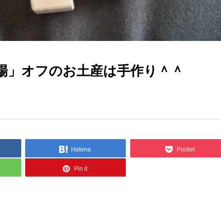
場」オフのお土産は手作り＾＾
Hatena
Pocket
Pin it