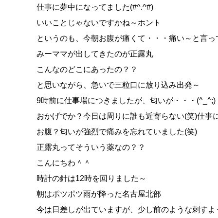
仕事に夢中になってました(#^.^#)
いいことじゃないですかね～ホント
というのも、今朝お腹が痛くて・・・痛い～と言っ
みーママが出してきたのが正露丸
こんなのどこにあったの？？
と思いながら、急いで三粒口に放り込み出発～
9時前に仕事場につきましたが、匂いが・・・(^_^;)
おかげでか？今日は周りに誰も近寄らない(笑)仕事
お腹？匂いが強烈で痛みを忘れていました(笑)
正露丸ってそういう薬なの？？
こんにちわ＾＾
時計の針は12時を回りました～
朝はポツポツ雨が降った名古屋北部
今は日差しが出ていますが、少し前のような刺すよ