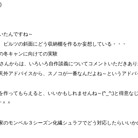
)
いたんですね～
、ピルツの斜面にどう収納棚を作るか妄想している・・・
の冬キャンに向けての実験
皆さんからは、いろいろ自作談義についてコメントいただきあり
天外アドバイスから、スノコが一番なんだよね～というアドバ
作ってもらえると、いいかもしれませんね～(^_^;)と得意な
す＾＾
家のモンベル３シーズン化繊シュラフでどう対応したらいいか