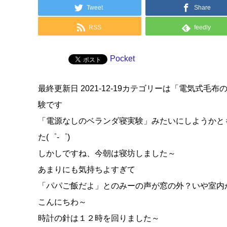
Tweet
Share
RSS
feedly
Pocket
最終更新日 2021-12-19カテゴリーは「電気
験です
「電源なしのベランダ寝実験」みたいにしようかと
た(゜-゜)
しかしですね、今朝は寝坊しました～
あまりにも気持ちよすぎて
「パパご飯だよ」とのみーの声が窓の外？いや室内か
こんにちわ～
時計の針は１２時を回りました～