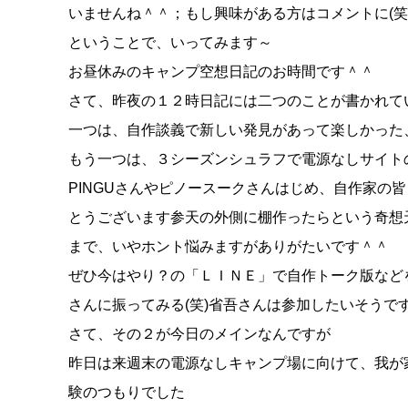
いませんね＾＾；もし興味がある方はコメントに(笑
ということで、いってみます～
お昼休みのキャンプ空想日記のお時間です＾＾
さて、昨夜の１２時日記には二つのことが書かれて
一つは、自作談義で新しい発見があって楽しかった
もう一つは、３シーズンシュラフで電源なしサイト
PINGUさんやピノースークさんはじめ、自作家の
とうございます
参天の外側に棚作ったらという奇想
まで、いやホント悩みますがありがたいです＾＾
ぜひ今はやり？の「ＬＩＮＥ」で自作トーク版などを
さんに振ってみる(笑)省吾さんは参加したいそうで
さて、その２が今日のメインなんですが
昨日は来週末の電源なしキャンプ場に向けて、我が
験のつもりでした