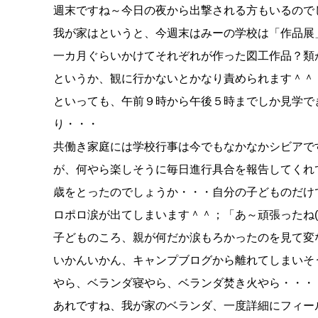
週末ですね～今日の夜から出撃される方もいるので
我が家はというと、今週末はみーの学校は「作品展」と
一カ月ぐらいかけてそれぞれが作った図工作品？類
というか、観に行かないとかなり責められます＾＾
といっても、午前９時から午後５時までしか見学で
り・・・
共働き家庭には学校行事は今でもなかなかシビアで
が、何やら楽しそうに毎日進行具合を報告してくれ
歳をとったのでしょうか・・・自分の子どものだけ
ロポロ涙が出てしまいます＾＾；「あ～頑張ったね(T
子どものころ、親が何だか涙もろかったのを見て変
いかんいかん、キャンプブログから離れてしまいそ
やら、ベランダ寝やら、ベランダ焚き火やら・・・
あれですね、我が家のベランダ、一度詳細にフィール