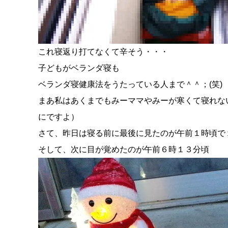
これ寝返り打てなくて辛そう・・・
子どもがベランダ寝も
ベランダ寝健康法をうたっている人まで＾＾；(笑)
まあ私はあくまでもみーママやみーが寒くて寝れな
にですよ）
さて、昨日は寝る前に最後に見たのが午前１時頃で
そして、次に目が覚めたのが午前６時１３分頃