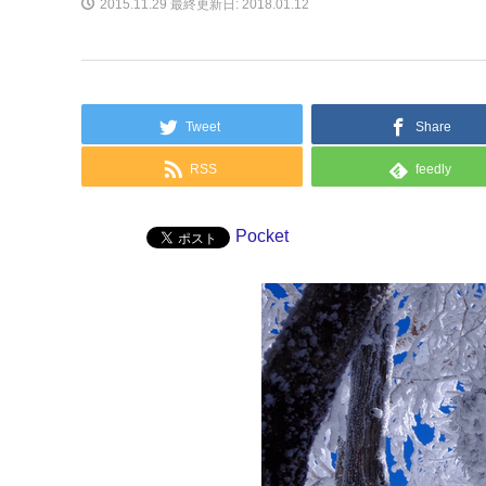
2015.11.29
最終更新日: 2018.01.12
Tweet
Share
RSS
feedly
Pocket