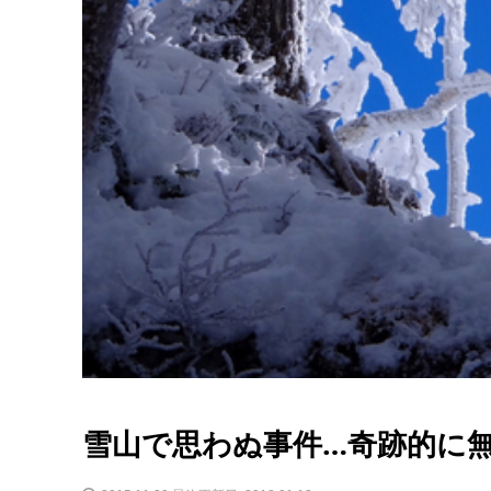
雪山で思わぬ事件…奇跡的に