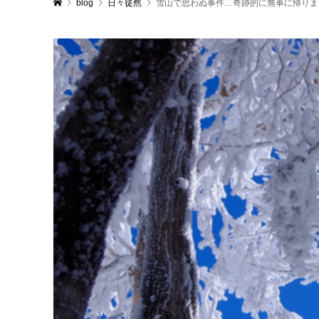
blog
日々徒然
雪山で思わぬ事件…奇跡的に無事に帰りま