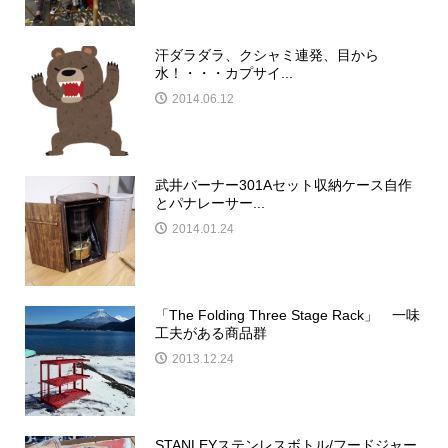
汗ダラダラ、クシャミ連発、目から
水！・・・カプサイ...
2014.06.12
武井バーナー301Aセット収納ケース自作
とパナレーサー...
2014.01.24
「The Folding Three Stage Rack」 一味
工夫がある商品群
2013.12.24
STANLEYステンレスボトル/フードジャー