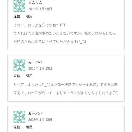
タムタム
2016年 1月 08日
返信
引用
うわー。おっきな穴ですね〜T^T
できれば同じ出来事のあいたくないですが、私のナロがもしなっ
た時のために参考にさせていただきます(^_^;)
みーパパ
2016年 1月 13日
返信
引用
リペアしましたよf^_^;)まだ第一段階ですが〜まあ満足できる出来
栄えでした〜穴が開いて、よりアトラスがよくなりました？よ(^^)
みーパパ
2016年 1月 13日
返信
引用