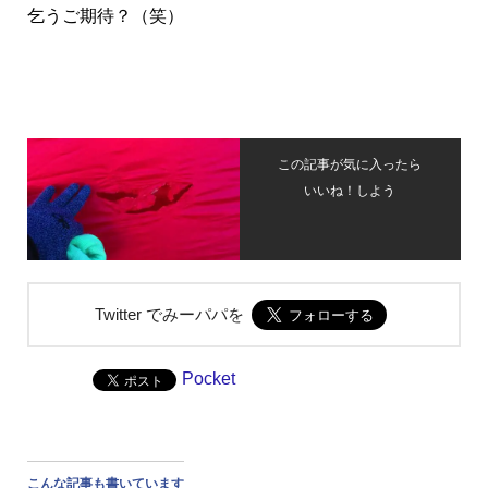
乞うご期待？（笑）
この記事が気に入ったら
いいね！しよう
Twitter でみーパパを
Pocket
こんな記事も書いています