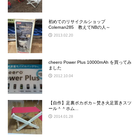
初めてのリサイクルショップ
Coleman285 教えてNBの人～
2013.02.20
cheero Power Plus 10000mAh を買ってみ
ました
2012.10.04
【自作】足裏ポカポカ～焚き火足置きスツ
ール＾＾ホム...
2014.01.28