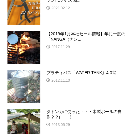
フンバルマン/関...
2021.02.12
【2019年1月本社セール情報】年に一度の
「NANGA（ナン...
2017.11.29
プラティパス「WATER TANK」4.0㍑
2012.11.13
タトンカに使った・・・木製ポールの自
作？？( 一一)
2013.05.29