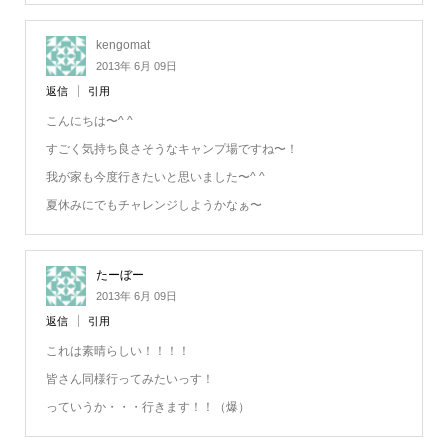
kengomat
2013年 6月 09日
返信
引用
こんにちは〜^ ^
すごく気持ち良さそうなキャンプ場ですね〜！
我が家も今度行きたいと思いました〜^ ^
夏休みにでもチャレンジしようかなぁ〜
たーぼー
2013年 6月 09日
返信
引用
これは素晴らしい！！！！
皆さん同様行ってみたいっす！
っていうか・・・行きます！！（爆）