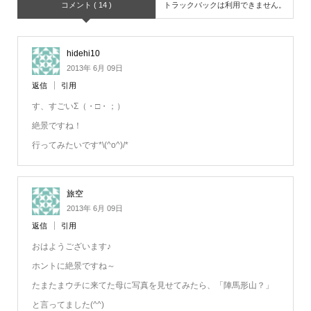
コメント ( 14 )
トラックバックは利用できません。
hidehi10
2013年 6月 09日
返信
引用
す、すごいΣ（・□・；）
絶景ですね！
行ってみたいです*\(^o^)/*
旅空
2013年 6月 09日
返信
引用
おはようございます♪
ホントに絶景ですね～
たまたまウチに来てた母に写真を見せてみたら、「陣馬形山？」
と言ってました(^^)