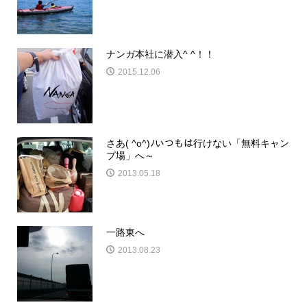
ナンガ本社に潜入^ ^！！
2015.12.06
さあ( ^o^)ﾉいつもは行けない「無料キャン
プ場」へ～
2013.05.18
一路東へ
2013.08.23