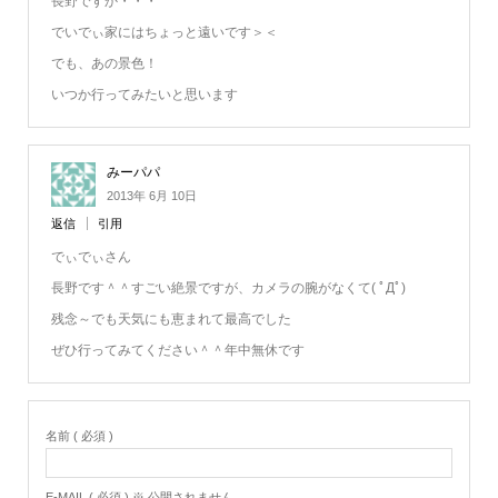
長野ですか・・・
でいでぃ家にはちょっと遠いです＞＜
でも、あの景色！
いつか行ってみたいと思います
みーパパ
2013年 6月 10日
返信
引用
でぃでぃさん
長野です＾＾すごい絶景ですが、カメラの腕がなくて( ﾟДﾟ)
残念～でも天気にも恵まれて最高でした
ぜひ行ってみてください＾＾年中無休です
名前 ( 必須 )
E-MAIL ( 必須 ) ※ 公開されません