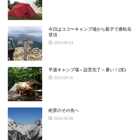
今日はココ〜キャンプ場から親子で唐松岳
登頂
2014.08.14
平湯キャンプ場～設営完了～暑い！(笑)
2013.08.16
絶景のその先へ
2016.05.08