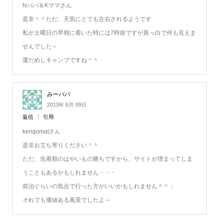
Nパパ＆Kママさん
是非＾＾ただ、天気にとても左右されるようです
私が土曜日の早朝に着いた時には7時前ですが真っ白で何も見えま
せんでした～
運だめしキャンプですね＾＾
みーパパ
2013年 6月 09日
返信
引用
kengomatさん
是非お立ち寄りください＾＾
ただ、先着順のはやいもの勝ちですから、サイトが埋まってしま
うこともあるかもしれません・・・
前泊ぐらいの気合で行った方がいいかもしれません＾＾；
それでも価値ある風景でしたよ～