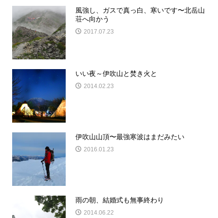
風強し、ガスで真っ白、寒いです〜北岳山
荘へ向かう
2017.07.23
いい夜～伊吹山と焚き火と
2014.02.23
伊吹山山頂〜最強寒波はまだみたい
2016.01.23
雨の朝、結婚式も無事終わり
2014.06.22