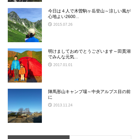
今日は４人で木曽駒ヶ岳登山～涼しい風が
心地よい2600...
2015.07.26
明けましておめでとうございます～田貫湖
でみんな元気...
2017.01.01
陣馬形山キャンプ場～中央アルプス目の前
に
2013.11.24