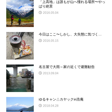
「上高地」は誰もが山へ憧れる場所〜やっ
ぱり絶景
2016.05.04
今日はここ〜しかし、大失態に気づく…
2016.05.15
名古屋で大雨～家の近くで避難勧告
2013.09.04
ゆるキャン△カヤックin浩庵
2018.04.28