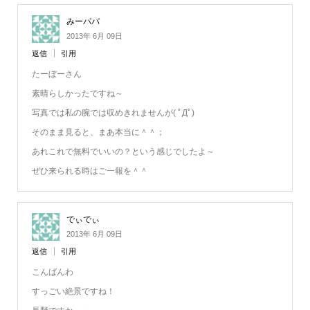
みーパパ
2013年 6月 09日
返信
引用
たーぼーさん
素晴らしかったですね～
写真では私の腕では収めきれませんが( ﾟДﾟ)
そのまま見ると、まあ本当に＾＾；
あれこれで無料でいいの？という感じでしたよ～
ぜひ来られる時はご一報を＾＾
でぃでぃ
2013年 6月 09日
返信
引用
こんばんわ
すっごい絶景ですね！