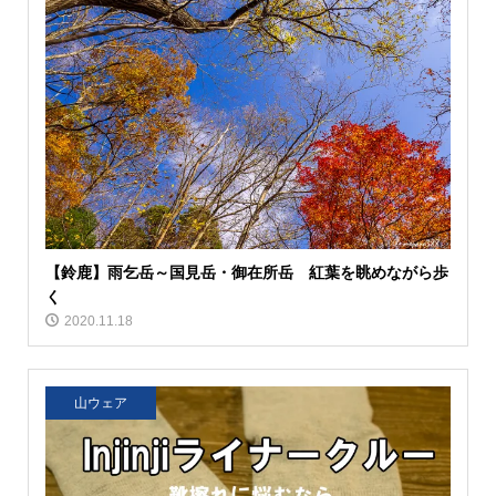
【鈴鹿】雨乞岳～国見岳・御在所岳 紅葉を眺めながら歩
く
2020.11.18
山ウェア