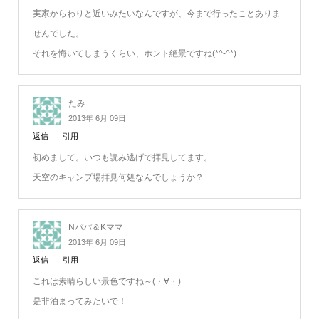
実家からわりと近いみたいなんですが、今まで行ったことありま
せんでした。
それを悔いてしまうくらい、ホント絶景ですね(*^-^*)
たみ
2013年 6月 09日
返信
引用
初めまして。いつも読み逃げで拝見してます。
天空のキャンプ場拝見何処なんでしょうか？
Nパパ＆Kママ
2013年 6月 09日
返信
引用
これは素晴らしい景色ですね～(・∀・)
是非泊まってみたいで！