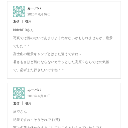
みーパパ
2013年 6月 09日
返信
引用
hidehi10さん
写真では腕のせいであまりよくわかないかもしれませんが、絶景
でした＾＾；
富士山の絶景キャンプとはまた違うですね～
暑さもさほど気にならないカラッとした高原？ならではの気候
で、必ずまた行きたいですね＾＾
みーパパ
2013年 6月 09日
返信
引用
旅空さん
絶景ですね～そうそれです(笑)
実は名前を伏せたままにしておこうとおもっていたんです