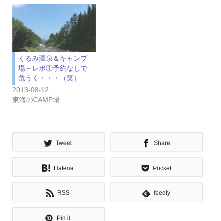
くるみ温泉＆キャンプ
場～レポ①予約なしで
危うく・・・（笑）
2013-08-12
東海のCAMP場
Tweet
Share
Hatena
Pocket
RSS
feedly
Pin it