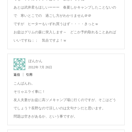
あとは武井君もほしいーーー 春夏しかキャンプしたことないの
で 寒いとこでの 過ごし方がわかりません＠＠
ですが ヒーターもいずれ買うはず・・・・きっとｗ
お盆はグリムの森に突入します～ どこか予約取れることあれば
いいですね；； 気合ですよ！ｗ
ぽんかん
2012年 7月 26日
返信
引用
こんばんわ。
そりゃエライ事に！
友人夫妻がお盆に高ソメキャンプ場に行くのですが、そこはどう
でしょう？長野なので涼しいのは文句ナシだと思います。
問題は空きがあるか、という事ですが。