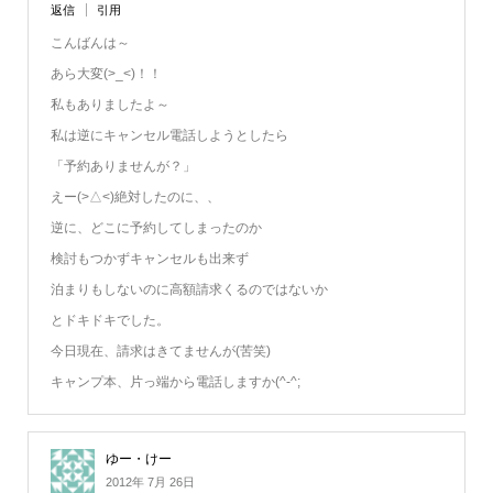
返信
引用
こんばんは～
あら大変(>_<)！！
私もありましたよ～
私は逆にキャンセル電話しようとしたら
「予約ありませんが？」
えー(>△<)絶対したのに、、
逆に、どこに予約してしまったのか
検討もつかずキャンセルも出来ず
泊まりもしないのに高額請求くるのではないか
とドキドキでした。
今日現在、請求はきてませんが(苦笑)
キャンプ本、片っ端から電話しますか(^-^;
ゆー・けー
2012年 7月 26日