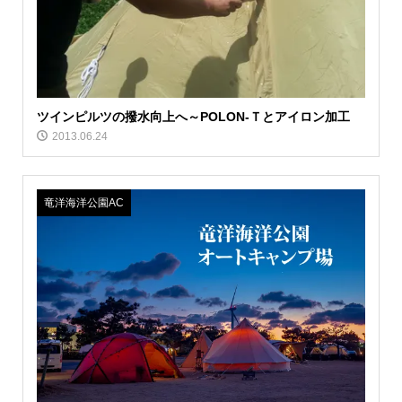
ツインピルツの撥水向上へ～POLON-Ｔとアイロン加工
2013.06.24
竜洋海洋公園AC