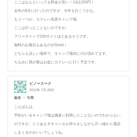
ここはなんといっても料金が安い！1泊1200円！
去年の9月に行ったのですが、今年も行こうかな。
もう一つが、カクレハ高原キャンプ場。
ここは行ったことないのですが、
フリーサイトで250サイトほどあるそうです。
無料のお風呂もあるのがGood！
どちらも涼しい場所で、キャンプ場内に川が流れてます。
ちなみに我が家はお盆にカクレハに行く予定です。
ピノースーク
2012年 7月 26日
返信
引用
こんばんは。
予約がいるキャンプ場は滅多に利用したことないのでわからない
のですが、とりあえずキャンセル待ちをしながら片っ端から電話
しまくるのがいいでしょうね。