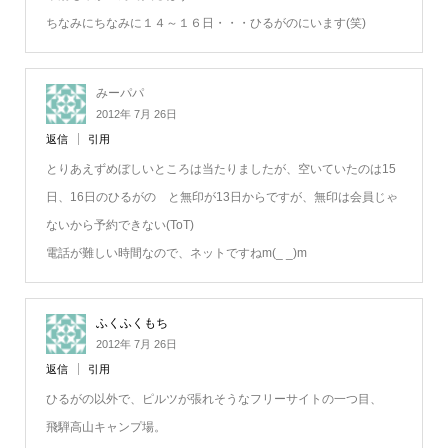
ちなみにちなみに１４～１６日・・・ひるがのにいます(笑)
みーパパ
2012年 7月 26日
返信
引用
とりあえずめぼしいところは当たりましたが、空いていたのは15
日、16日のひるがの と無印が13日からですが、無印は会員じゃ
ないから予約できない(ToT)
電話が難しい時間なので、ネットですねm(_ _)m
ふくふくもち
2012年 7月 26日
返信
引用
ひるがの以外で、ピルツが張れそうなフリーサイトの一つ目、
飛騨高山キャンプ場。