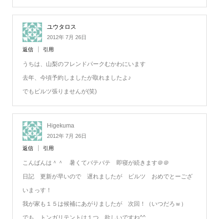
ユウタロス
2012年 7月 26日
返信
引用
うちは、山梨のフレンドパークむかわにいます
去年、今頃予約しましたが取れましたよ♪
でもピルツ張りませんが(笑)
Higekuma
2012年 7月 26日
返信
引用
こんばんは＾＾ 暑くてバテバテ 即寝が続きます＠＠
日記 更新が早いので 遅れましたが ピルツ おめでとーござ
いまっす！
我が家も１５は候補にあがりましたが 次回！（いつだろｗ）
でも トンガリテントは１つ 欲しいですね^^