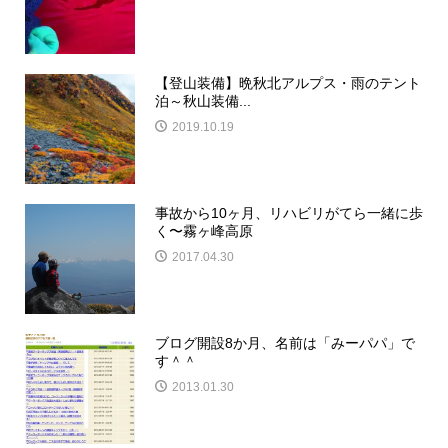
【登山装備】晩秋北アルプス・雨のテント
泊～秋山装備...
2019.10.19
事故から10ヶ月、リハビリがてら一緒に歩
く〜霧ヶ峰高原
2017.04.30
ブログ開設8か月、名前は「みーパパ」で
す＾＾
2013.01.30