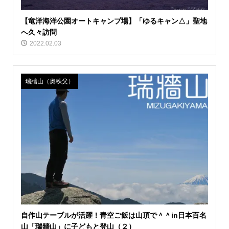
【竜洋海洋公園オートキャンプ場】「ゆるキャン△」聖地
へ久々訪問
2022.02.03
瑞牆山（奥秩父）
自作山テーブルが活躍！青空ご飯は山頂で＾＾in日本百名
山「瑞牆山」に子どもと登山（２）