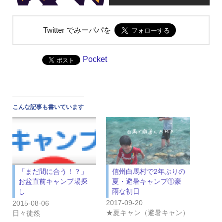
Twitter でみーパパを
Pocket
こんな記事も書いています
信州白馬村で2年ぶりの
「まだ間に合う！？」
夏・避暑キャンプ①豪
お盆直前キャンプ場探
雨な初日
し
2017-09-20
2015-08-06
★夏キャン（避暑キャン）
日々徒然