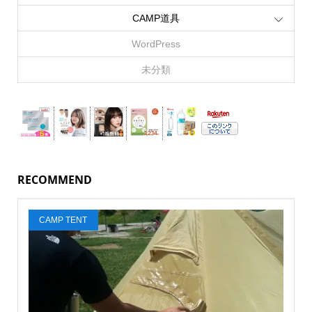
CAMP道具
WordPress
未分類
RECOMMEND
CAMP TENT