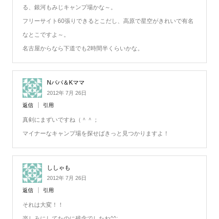
る、銀河もみじキャンプ場かな～。
フリーサイト60張りできるとこだし、高原で星空がきれいで有名
なとこですよ～。
名古屋からなら下道でも2時間半くらいかな。
Nパパ＆Kママ
2012年 7月 26日
返信
引用
真剣にまずいですね（＾＾；
マイナーなキャンプ場を探せばきっと見つかりますよ！
ししゃも
2012年 7月 26日
返信
引用
それは大変！！
楽しみにしてたのに残念でしたね^^;