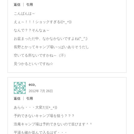
返信
引用
こんばんは～
えぇ～！！！ショックすぎる((+_+))
なんで？？そんなぁ～
お盆まっただ中、なかなかないですよね(^_^;)
長野とかってキャンプ場いっぱいありそうだし
空いてる所ないですかね～（汗）
見つかるといいですね☆
eco。
2012年 7月 26日
返信
引用
あらら・・・大変だ((+_+))
予約できないキャンプ場を狙う？？？
浩庵キャンプ場は予約できないので並びます＾＾
平湯も確か並んで入るはず・・・