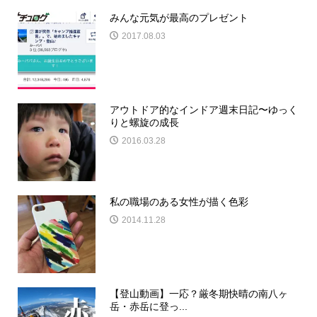
みんな元気が最高のプレゼント
2017.08.03
アウトドア的なインドア週末日記〜ゆっく
りと螺旋の成長
2016.03.28
私の職場のある女性が描く色彩
2014.11.28
【登山動画】一応？厳冬期快晴の南八ヶ
岳・赤岳に登っ...