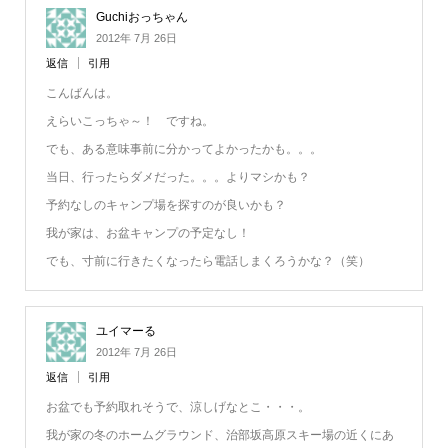
Guchiおっちゃん
2012年 7月 26日
返信
引用
こんばんは。
えらいこっちゃ～！ ですね。
でも、ある意味事前に分かってよかったかも。。。
当日、行ったらダメだった。。。よりマシかも？
予約なしのキャンプ場を探すのが良いかも？
我が家は、お盆キャンプの予定なし！
でも、寸前に行きたくなったら電話しまくろうかな？（笑）
ユイマーる
2012年 7月 26日
返信
引用
お盆でも予約取れそうで、涼しげなとこ・・・。
我が家の冬のホームグラウンド、治部坂高原スキー場の近くにあ