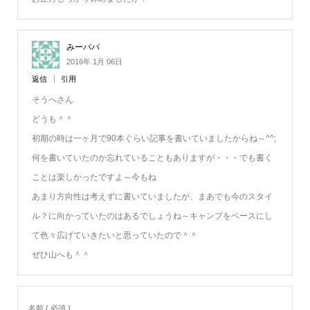
みーパパ
2016年 1月 06日
返信
引用
そうへさん
どうも＾＾
初期の時は一ヶ月で90本ぐらい記事を書いていましたからね～^^;
何を書いていたのか忘れていることもありますが・・・でも書く
ことは楽しかったですよ～今もね
あまり方向性は考えずに書いていましたが、まあでも今のスタイ
ル？に向かっていたのはあるでしょうね～キャンプをベースにし
て色々広げていきたいと思っていたので＾＾
ぜひ山へも＾＾
名前 ( 必須 )