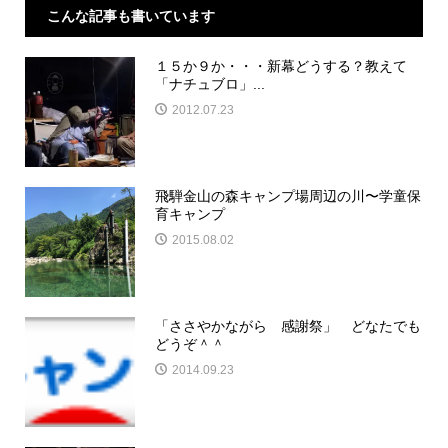
こんな記事も書いています
１５か９か・・・新幕どうする？教えて
「ナチュブロ」...
2012.07.23
飛騨金山の森キャンプ場周辺の川〜学童保
育キャンプ
2015.08.02
「ささやかながら 感謝祭」 どなたでも
どうぞ＾＾
2014.09.23