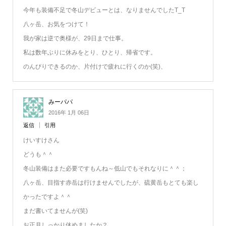
今年も装備不足で冬山デビューとは、なりませんでしたT_T
八ヶ岳、お気をつけて！
我が家は逆で奥様が、29日まで仕事。
私は数年ぶりに休みをとり、ひとり、帰省です。
のんびりできるのか、片付けで疲れに行くのか(笑)、
みーパパ
2016年 1月 06日
返信
引用
けいすけさん
どうも＾＾
冬山装備はまた必要ですもんね～低山でもそれなりに＾＾；
八ヶ岳、目指す赤岳は行けませんでしたが、硫黄岳もとても楽し
かったですよ＾＾
まだ書いてませんが(笑)
お正月しっかり休めましたか？