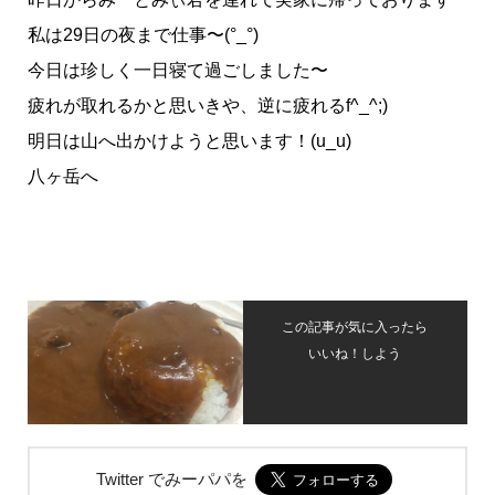
私は29日の夜まで仕事〜(°_°)
今日は珍しく一日寝て過ごしました〜
疲れが取れるかと思いきや、逆に疲れるf^_^;)
明日は山へ出かけようと思います！(u_u)
八ヶ岳へ
この記事が気に入ったら
いいね！しよう
Twitter でみーパパを