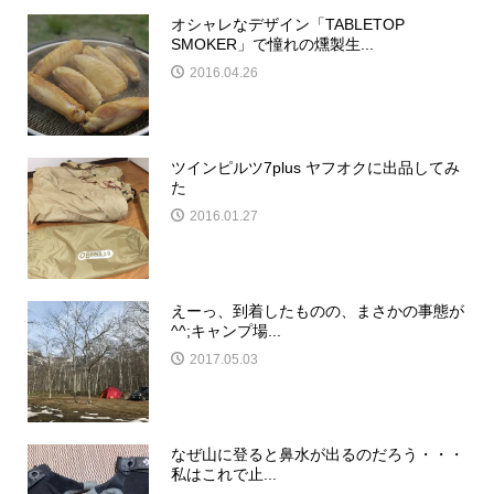
オシャレなデザイン「TABLETOP
SMOKER」で憧れの燻製生...
2016.04.26
ツインピルツ7plus ヤフオクに出品してみ
た
2016.01.27
えーっ、到着したものの、まさかの事態が
^^;キャンプ場...
2017.05.03
なぜ山に登ると鼻水が出るのだろう・・・
私はこれで止...