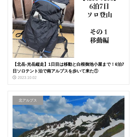
【北岳-光岳縦走】1日目は移動と白根御池小屋まで！6泊7
日ソロテント泊で南アルプスを歩いて来た①
2023.10.02
北アルプス