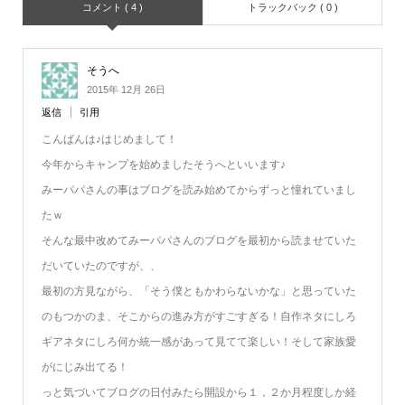
コメント ( 4 )
トラックバック ( 0 )
そうへ
2015年 12月 26日
返信
引用
こんばんは♪はじめまして！
今年からキャンプを始めましたそうへといいます♪
みーパパさんの事はブログを読み始めてからずっと憧れていまし
たｗ
そんな最中改めてみーパパさんのブログを最初から読ませていた
だいていたのですが、、
最初の方見ながら、「そう僕ともかわらないかな」と思っていた
のもつかのま、そこからの進み方がすごすぎる！自作ネタにしろ
ギアネタにしろ何か統一感があって見てて楽しい！そして家族愛
がにじみ出てる！
っと気づいてブログの日付みたら開設から１，２か月程度しか経