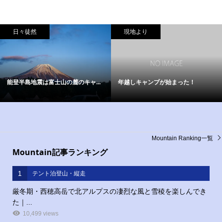
現地より
シュラフ
ふもとっぱらに来た
冬の外寝にダウンシューズが最強...
Mountain Ranking一覧
Mountain記事ランキング
1
テント泊登山・縦走
厳冬期・西穂高岳で北アルプスの凄烈な風と雪稜を楽しんでき
た｜...
10,499 views