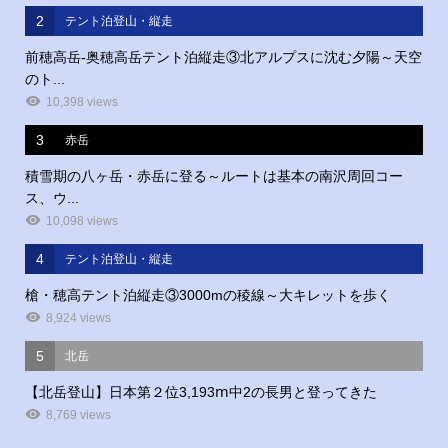
2
テント泊登山・縦走
前穂高岳‐奥穂高岳テント泊縦走③北アルプスに沈む夕陽～天空
のト...
10,398 views
3
赤岳
積雪期の八ヶ岳・赤岳に登る～ルートは基本の南沢周回コー
ス、ウ...
10,098 views
4
テント泊登山・縦走
槍・穂高テント泊縦走③3000mの稜線～大キレットを歩く
8,924 views
5
北岳
【北岳登山】日本第２位3,193ⅿ中2の長男と登ってきた
8,769 views