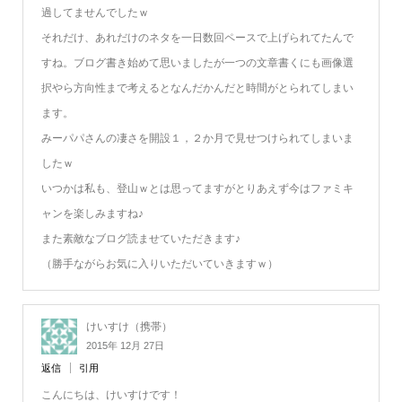
過してませんでしたｗ
それだけ、あれだけのネタを一日数回ペースで上げられてたんで
すね。ブログ書き始めて思いましたが一つの文章書くにも画像選
択やら方向性まで考えるとなんだかんだと時間がとられてしまい
ます。
みーパパさんの凄さを開設１，２か月で見せつけられてしまいま
したｗ
いつかは私も、登山ｗとは思ってますがとりあえず今はファミキ
ャンを楽しみますね♪
また素敵なブログ読ませていただきます♪
（勝手ながらお気に入りいただいていきますｗ）
けいすけ（携帯）
2015年 12月 27日
返信
引用
こんにちは、けいすけです！