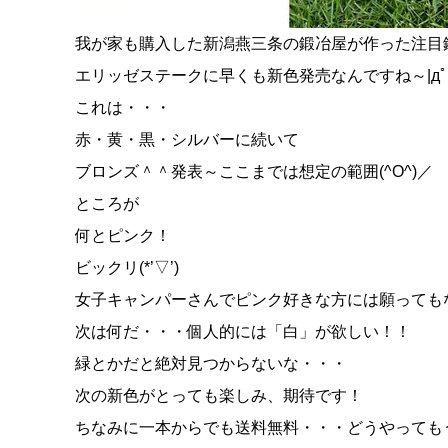
我が家も購入した新潟燕三条の鍛冶屋が作った注目
エリッゼステークに早くも新色発売なんですね～|дﾟ
これは・・・
赤・黄・黒・シルバーに続いて
ブロンズ＾＾発表～ここまでは想定の範囲(^O^)／
ところが
何とピンク！
ビックリ(*’▽’)
女子キャンパーさんでピンク好きな方には願っても
次は何だ・・・個人的には「白」が欲しい！！
緑とかだと絶対見つからないな・・・
次の新色がとっても楽しみ、期待です！
ちなみに一本からでも送料無料・・・どうやってもうけ