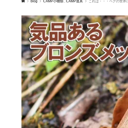
blog
CAMP小物類
,
CAMP道具
これは・・・ペグの世界