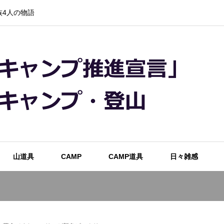
4人の物語
山道具
CAMP
CAMP道具
日々雑感