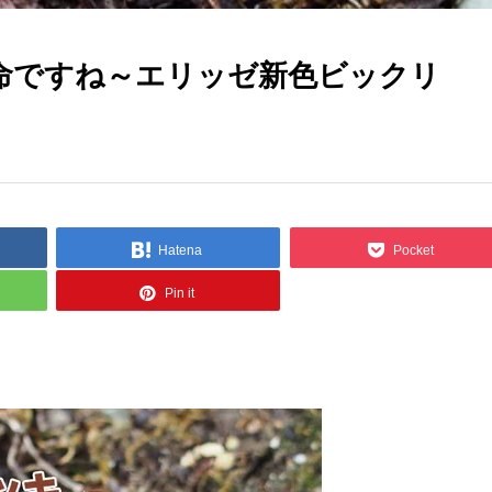
命ですね～エリッゼ新色ビックリ
Hatena
Pocket
Pin it