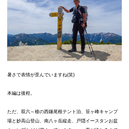
暑さで表情が歪んでいますね(笑)
本編は後程。
ただ、双六～槍の西鎌尾根テント泊、笹ヶ峰キャンプ
場と妙高山登山、南八ヶ岳縦走、戸隠イースタンお盆