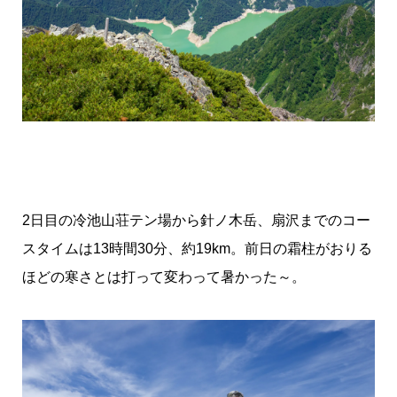
2日目の冷池山荘テン場から針ノ木岳、扇沢までのコー
スタイムは13時間30分、約19km。前日の霜柱がおりる
ほどの寒さとは打って変わって暑かった～。