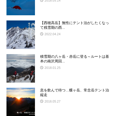
2018.05.14
【西穂高岳】無性にテント泊がしたくなっ
て残雪期の西...
2022.04.24
積雪期の八ヶ岳・赤岳に登る～ルートは基
本の南沢周回...
2018.01.25
息を飲んで待つ…蝶ヶ岳、常念岳テント泊
縦走
2016.05.27