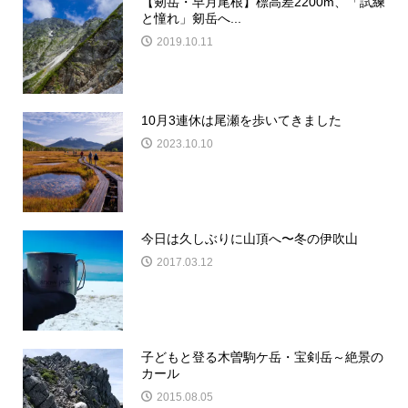
【剱岳・早月尾根】標高差2200m、「試練
と憧れ」剱岳へ...
2019.10.11
10月3連休は尾瀬を歩いてきました
2023.10.10
今日は久しぶりに山頂へ〜冬の伊吹山
2017.03.12
子どもと登る木曽駒ケ岳・宝剣岳～絶景の
カール
2015.08.05