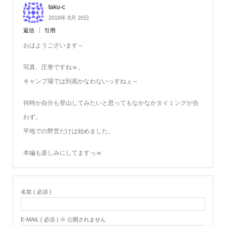
taku-c
2018年 8月 20日
返信
引用
おはようございます～
写真、圧巻ですねｗ。
キャンプ場では到底かなわないっすねぇ～
何時か自分も登山してみたいと思ってもなかなかタイミングが合
わず。
平地での野営だけは始めました。
本編も楽しみにしてますっｗ
名前 ( 必須 )
E-MAIL ( 必須 ) ※ 公開されません