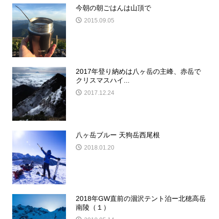
今朝の朝ごはんは山頂で
2015.09.05
2017年登り納めは八ヶ岳の主峰、赤岳で
クリスマスハイ...
2017.12.24
八ヶ岳ブルー 天狗岳西尾根
2018.01.20
2018年GW直前の涸沢テント泊ー北穂高岳
南陵（１）