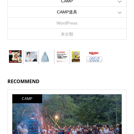
CAMP
CAMP道具
WordPress
未分類
RECOMMEND
CAMP