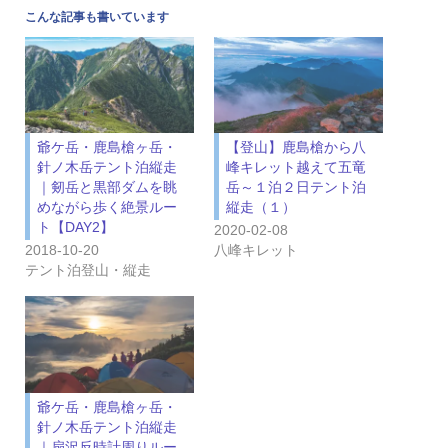
こんな記事も書いています
爺ケ岳・鹿島槍ヶ岳・
【登山】鹿島槍から八
針ノ木岳テント泊縦走
峰キレット越えて五竜
｜剱岳と黒部ダムを眺
岳～１泊２日テント泊
めながら歩く絶景ルー
縦走（１）
ト【DAY2】
2020-02-08
2018-10-20
八峰キレット
テント泊登山・縦走
爺ケ岳・鹿島槍ヶ岳・
針ノ木岳テント泊縦走
｜扇沢反時計周りルー