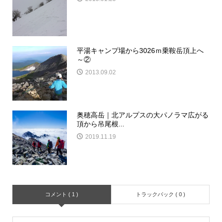
平湯キャンプ場から3026ｍ乗鞍岳頂上へ
～②
2013.09.02
奥穂高岳｜北アルプスの大パノラマ広がる
頂から吊尾根...
2019.11.19
コメント ( 1 )
トラックバック ( 0 )