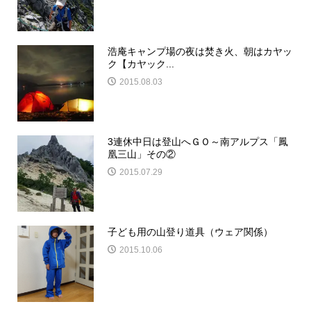
浩庵キャンプ場の夜は焚き火、朝はカヤッ
ク【カヤック...
2015.08.03
3連休中日は登山へＧＯ～南アルプス「鳳
凰三山」その②
2015.07.29
子ども用の山登り道具（ウェア関係）
2015.10.06