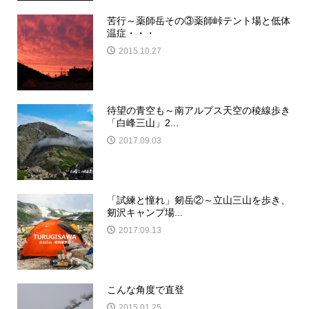
苦行～薬師岳その③薬師峠テント場と低体
温症・・・
2015.10.27
待望の青空も～南アルプス天空の稜線歩き
「白峰三山」2...
2017.09.03
「試練と憧れ」剱岳②～立山三山を歩き、
剱沢キャンプ場...
2017.09.13
こんな角度で直登
2015.01.25