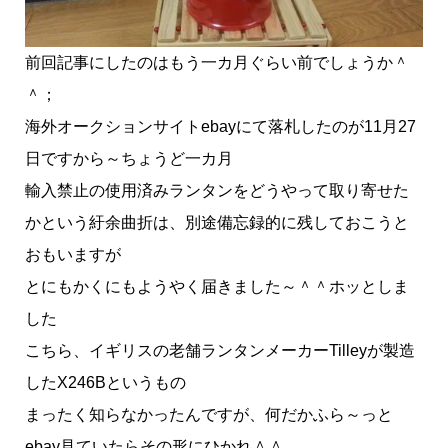
前回記事にしたのはもう一カ月ぐらい前でしょうか＾
＾；
海外オークションサイトebayにて落札したのが11月27
日ですから～ちょうど一カ月
輸入禁止の使用済みランタンをどうやって取り寄せた
かという紆余曲折は、別途備忘録的に残しておこうと
おもいますが
とにもかくにもようやく届きました～＾＾ホッとしま
した
こちら、イギリスの老舗ランタンメーカーTilleyが製造
したX246Bというもの
まったく知らなかったんですが、何だかふら～っと
ebay見ていたらその形にひかれ＾＾