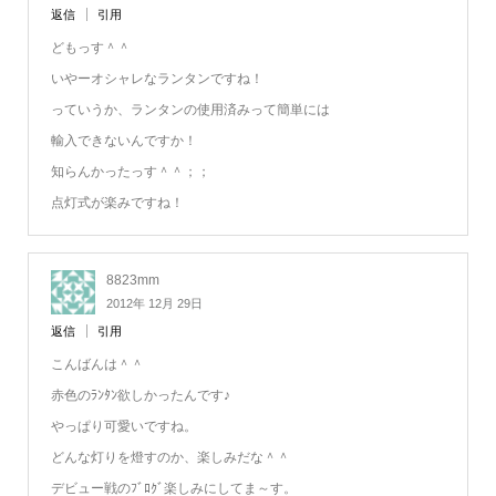
返信
引用
どもっす＾＾
いやーオシャレなランタンですね！
っていうか、ランタンの使用済みって簡単には
輸入できないんですか！
知らんかったっす＾＾；；
点灯式が楽みですね！
8823mm
2012年 12月 29日
返信
引用
こんばんは＾＾
赤色のﾗﾝﾀﾝ欲しかったんです♪
やっぱり可愛いですね。
どんな灯りを燈すのか、楽しみだな＾＾
デビュー戦のﾌﾞﾛｸﾞ楽しみにしてま～す。