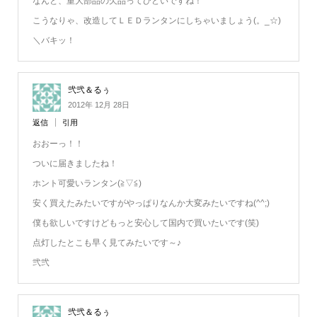
なんと、重大部品の欠品ってひどいですね！
こうなりゃ、改造してＬＥＤランタンにしちゃいましょう(。_☆)
＼バキッ！
弐弐＆るぅ
2012年 12月 28日
返信
引用
おおーっ！！
ついに届きましたね！
ホント可愛いランタン(≧▽≦)
安く買えたみたいですがやっぱりなんか大変みたいですね(^^;)
僕も欲しいですけどもっと安心して国内で買いたいです(笑)
点灯したとこも早く見てみたいです～♪
弐弐
弐弐＆るぅ