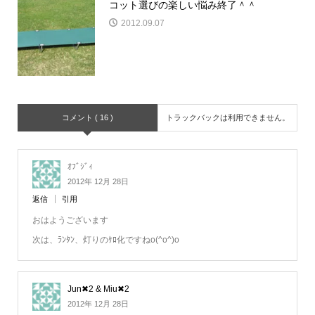
コット選びの楽しい悩み終了＾＾
2012.09.07
コメント ( 16 )
トラックバックは利用できません。
ｵﾌﾞｼﾞｨ
2012年 12月 28日
返信
引用
おはようございます
次は、ﾗﾝﾀﾝ、灯りのｹﾛ化ですねo(^o^)o
Jun✖2 & Miu✖2
2012年 12月 28日