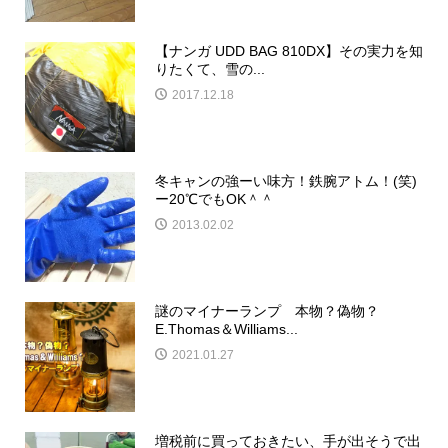
【ナンガ UDD BAG 810DX】その実力を知
りたくて、雪の...
2017.12.18
冬キャンの強ーい味方！鉄腕アトム！(笑)
ー20℃でもOK＾＾
2013.02.02
謎のマイナーランプ 本物？偽物？
E.Thomas＆Williams...
2021.01.27
増税前に買っておきたい、手が出そうで出