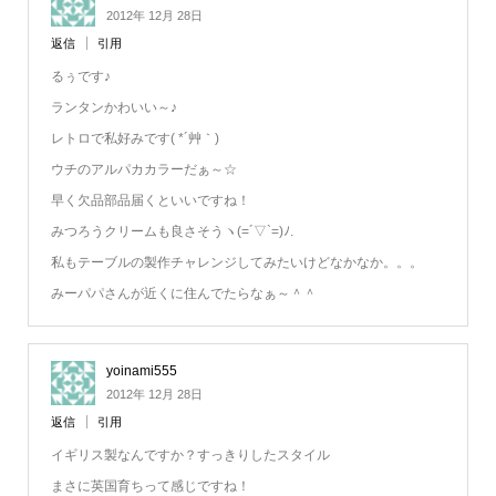
2012年 12月 28日
返信
引用
るぅです♪
ランタンかわいい～♪
レトロで私好みです( *´艸｀)
ウチのアルパカカラーだぁ～☆
早く欠品部品届くといいですね！
みつろうクリームも良さそうヽ(=´▽`=)ﾉ.
私もテーブルの製作チャレンジしてみたいけどなかなか。。。
みーパパさんが近くに住んでたらなぁ～＾＾
yoinami555
2012年 12月 28日
返信
引用
イギリス製なんですか？すっきりしたスタイル
まさに英国育ちって感じですね！