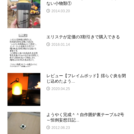
ない小物類①
2014.03.20
エリステが定価の3割引きで購入できる
2016.01.14
レビュー【フレイムポッド】揺らぐ炎を閉
じ込めたよう...
2020.04.25
ようやく完成＾＾自作囲炉裏テーブル2号
～恒例妄想日記...
2012.06.23