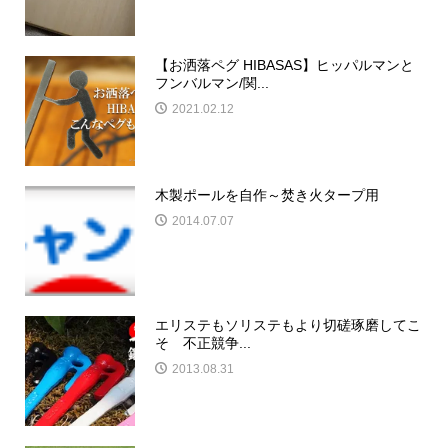
【お洒落ペグ HIBASAS】ヒッパルマンと
フンバルマン/関...
2021.02.12
木製ポールを自作～焚き火タープ用
2014.07.07
エリステもソリステもより切磋琢磨してこ
そ 不正競争...
2013.08.31