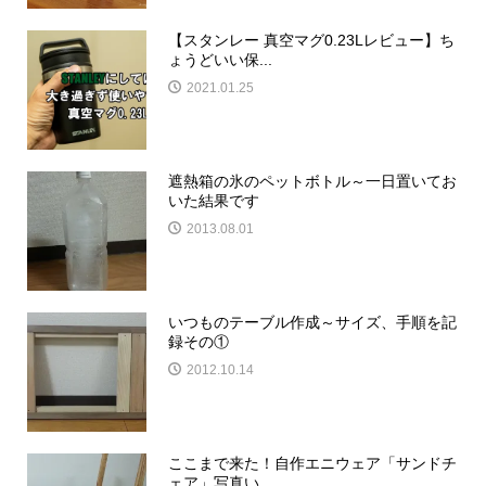
【スタンレー 真空マグ0.23Lレビュー】ち
ょうどいい保...
2021.01.25
遮熱箱の氷のペットボトル～一日置いてお
いた結果です
2013.08.01
いつものテーブル作成～サイズ、手順を記
録その①
2012.10.14
ここまで来た！自作エニウェア「サンドチ
ェア」写真い...