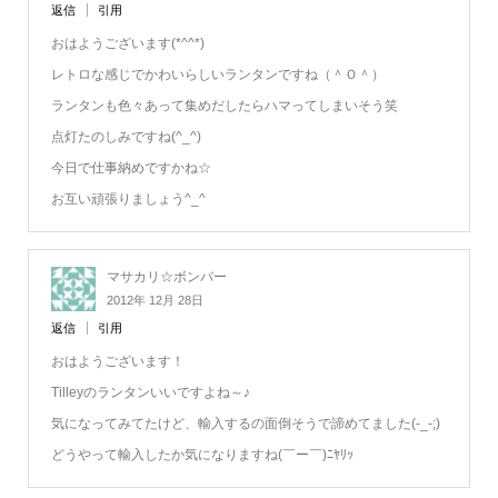
返信
引用
おはようございます(*^^*)
レトロな感じでかわいらしいランタンですね（＾Ｏ＾）
ランタンも色々あって集めだしたらハマってしまいそう笑
点灯たのしみですね(^_^)
今日で仕事納めですかね☆
お互い頑張りましょう^_^
マサカリ☆ボンバー
2012年 12月 28日
返信
引用
おはようございます！
Tilleyのランタンいいですよね～♪
気になってみてたけど、輸入するの面倒そうで諦めてました(-_-;)
どうやって輸入したか気になりますね(￣ー￣)ﾆﾔﾘｯ