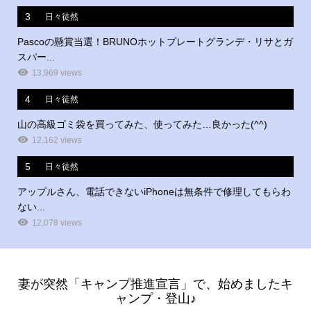
3
日々徒然
Pascoの懸賞当選！BRUNOホットプレートグランデ・リサとガ
スパー...
13,969 views
4
日々徒然
山の高級ゴミ袋を買ってみた、使ってみた…良かった(^^)
12,162 views
5
日々徒然
アップルさん、電話できないiPhoneは無条件で修理してもらわ
ない...
12,078 views
妻が突然「キャンプ推進宣言」で、始めましたキ
ャンプ・登山♪