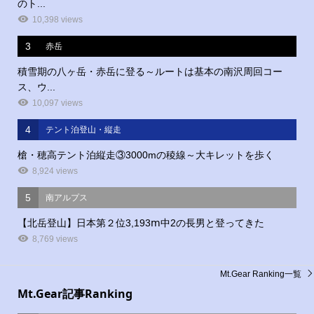
のト...
10,398 views
3
赤岳
積雪期の八ヶ岳・赤岳に登る～ルートは基本の南沢周回コー
ス、ウ...
10,097 views
4
テント泊登山・縦走
槍・穂高テント泊縦走③3000mの稜線～大キレットを歩く
8,924 views
5
南アルプス
【北岳登山】日本第２位3,193ⅿ中2の長男と登ってきた
8,769 views
Mt.Gear Ranking一覧
Mt.Gear記事Ranking