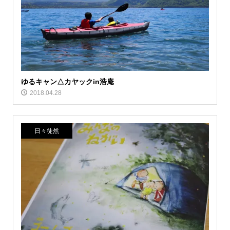
ゆるキャン△カヤックin浩庵
2018.04.28
日々徒然