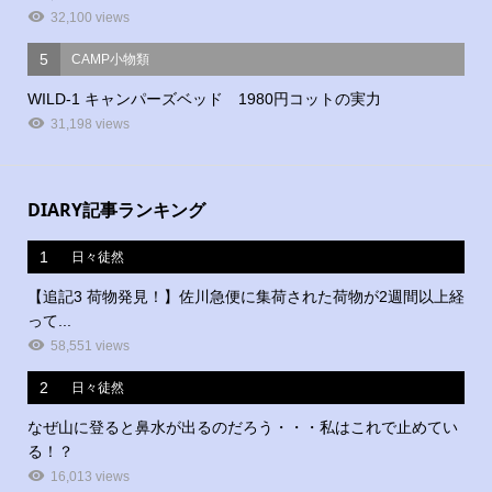
32,100 views
5
CAMP小物類
WILD-1 キャンパーズベッド 1980円コットの実力
31,198 views
DIARY記事ランキング
1
日々徒然
【追記3 荷物発見！】佐川急便に集荷された荷物が2週間以上経
って...
58,551 views
2
日々徒然
なぜ山に登ると鼻水が出るのだろう・・・私はこれで止めてい
る！？
16,013 views