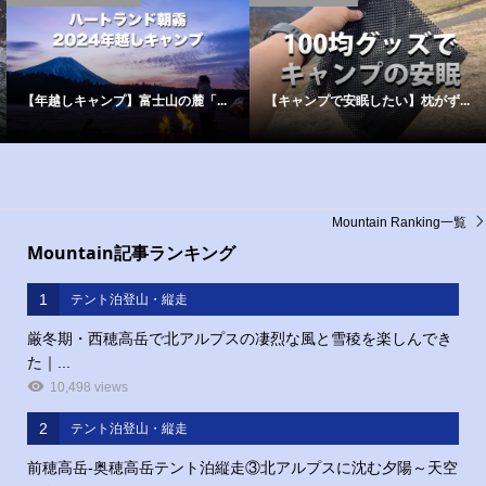
【年越しキャンプ】富士山の麓「...
【キャンプで安眠したい】枕がず...
Mountain Ranking一覧
Mountain記事ランキング
1
テント泊登山・縦走
厳冬期・西穂高岳で北アルプスの凄烈な風と雪稜を楽しんでき
た｜...
10,498 views
2
テント泊登山・縦走
前穂高岳‐奥穂高岳テント泊縦走③北アルプスに沈む夕陽～天空