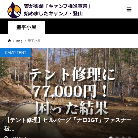
聖平小屋
blog
聖平小屋
CAMP TENT
【テント修理】ヒルバーグ「ナロ3GT」ファスナー
破...