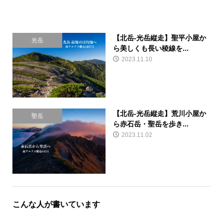
【北岳-光岳縦走】聖平小屋か
光岳
ら美しくも長い稜線を...
2023.11.10
【北岳-光岳縦走】荒川小屋か
聖岳
ら赤石岳・聖岳を歩き...
2023.11.02
こんな人が書いています