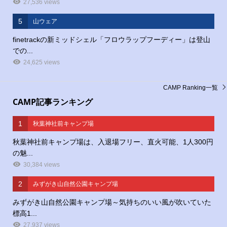
27,536 views
5
山ウェア
finetrackの新ミッドシェル「フロウラップフーディー」は登山
での...
24,625 views
CAMP Ranking一覧
CAMP記事ランキング
1
秋葉神社前キャンプ場
秋葉神社前キャンプ場は、入退場フリー、直火可能、1人300円
の魅...
30,384 views
2
みずがき山自然公園キャンプ場
みずがき山自然公園キャンプ場～気持ちのいい風が吹いていた
標高1...
27,937 views