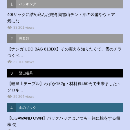
1
パッキング
40ℓザックに詰め込んだ厳冬期雪山テント泊の装備やウェア、
気にな...
33,201 views
2
寝具類
【ナンガ UDD BAG 810DX】その実力を知りたくて、雪のチラ
つくベ...
32,100 views
3
登山道具
【軽量山テーブル】わずか152g・材料費450円で出来ました～
ソロキ...
29,264 views
4
山のザック
【OGAWAND OWN】バックパックはいつも一緒に旅をする相
棒 使...