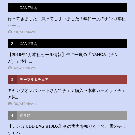
1
CAMP道具
行ってきました！買ってしまいました！年に一度のナンガ本社
セール
48,242 views
2
CAMP道具
【2019年1月本社セール情報】年に一度の「NANGA（ナン
ガ）」本社...
42,430 views
3
テーブル＆チェア
キャンプオンパレードさんでチェア購入〜本家カーミットチェ
ア以...
36,249 views
4
寝具類
【ナンガ UDD BAG 810DX】その実力を知りたくて、雪のチラ
つくベ...