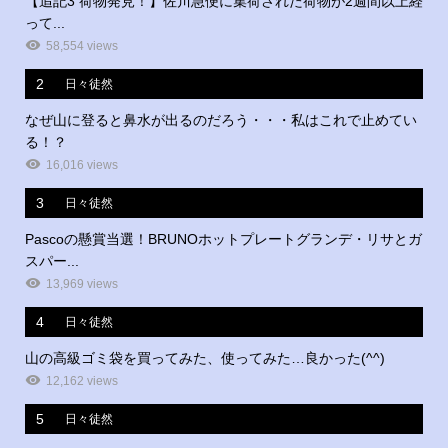
【追記3 荷物発見！】佐川急便に集荷された荷物が2週間以上経
って...
58,554 views
2
日々徒然
なぜ山に登ると鼻水が出るのだろう・・・私はこれで止めてい
る！？
16,016 views
3
日々徒然
Pascoの懸賞当選！BRUNOホットプレートグランデ・リサとガ
スパー...
13,969 views
4
日々徒然
山の高級ゴミ袋を買ってみた、使ってみた…良かった(^^)
12,162 views
5
日々徒然