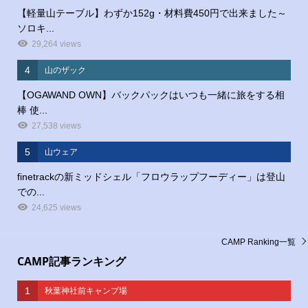
【軽量山テーブル】わずか152g・材料費450円で出来ました～
ソロキ...
29,264 views
4
山のザック
【OGAWAND OWN】バックパックはいつも一緒に旅をする相
棒 使...
27,538 views
5
山ウェア
finetrackの新ミッドシェル「フロウラップフーディー」は登山
での...
24,625 views
CAMP Ranking一覧
CAMP記事ランキング
1
秋葉神社前キャンプ場