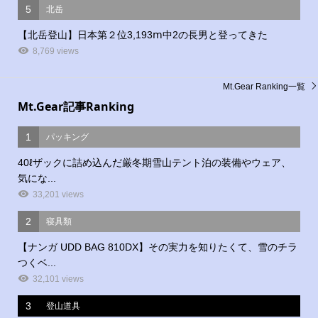
5
北岳
【北岳登山】日本第２位3,193ⅿ中2の長男と登ってきた
8,769 views
Mt.Gear Ranking一覧
Mt.Gear記事Ranking
1
パッキング
40ℓザックに詰め込んだ厳冬期雪山テント泊の装備やウェア、
気にな...
33,201 views
2
寝具類
【ナンガ UDD BAG 810DX】その実力を知りたくて、雪のチラ
つくベ...
32,101 views
3
登山道具