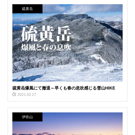
硫黄岳
硫黄岳爆風にて撤退～早くも春の息吹感じる雪山HIKE
2021.02.27
伊吹山