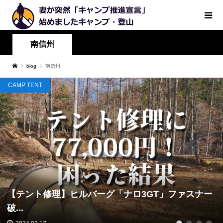
南信州
blog
南信州
CAMP TENT
【テント修理】ヒルバーグ「ナロ3GT」ファスナー
破...