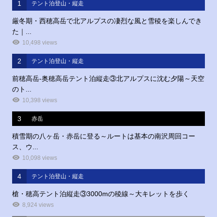
1
テント泊登山・縦走
厳冬期・西穂高岳で北アルプスの凄烈な風と雪稜を楽しんでき
た｜...
10,498 views
2
テント泊登山・縦走
前穂高岳‐奥穂高岳テント泊縦走③北アルプスに沈む夕陽～天空
のト...
10,398 views
3
赤岳
積雪期の八ヶ岳・赤岳に登る～ルートは基本の南沢周回コー
ス、ウ...
10,098 views
4
テント泊登山・縦走
槍・穂高テント泊縦走③3000mの稜線～大キレットを歩く
8,924 views