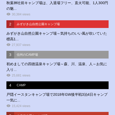
秋葉神社前キャンプ場は、入退場フリー、直火可能、1人300円
の魅...
30,384 views
2
みずがき山自然公園キャンプ場
みずがき山自然公園キャンプ場～気持ちのいい風が吹いていた
標高1...
27,937 views
3
信州のCAMP場
初めましての四徳温泉キャンプ場～森、川、温泉、人～お気に
入り...
25,681 views
4
CAMP
戸隠イースタンキャンプ場で2018年GW後半戦3泊4日キャンプ
一気に...
15,424 views