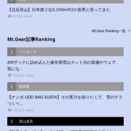
【北岳登山】日本第２位3,193ⅿ中2の長男と登ってきた
8,769 views
Mt.Gear Ranking一覧
Mt.Gear記事Ranking
1
パッキング
40ℓザックに詰め込んだ厳冬期雪山テント泊の装備やウェア、
気にな...
33,201 views
2
寝具類
【ナンガ UDD BAG 810DX】その実力を知りたくて、雪のチラ
つくベ...
32,101 views
3
登山道具