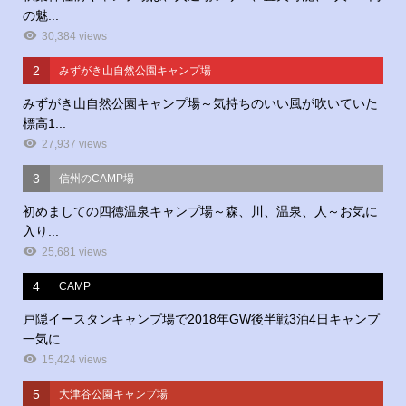
の魅...
30,384 views
2
みずがき山自然公園キャンプ場
みずがき山自然公園キャンプ場～気持ちのいい風が吹いていた
標高1...
27,937 views
3
信州のCAMP場
初めましての四徳温泉キャンプ場～森、川、温泉、人～お気に
入り...
25,681 views
4
CAMP
戸隠イースタンキャンプ場で2018年GW後半戦3泊4日キャンプ
一気に...
15,424 views
5
大津谷公園キャンプ場