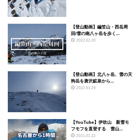
【登山動画】編笠山・西岳周
回/雪の南八ヶ岳を歩く...
2022.02.20
【登山動画】北八ヶ岳、雪の天
狗岳を唐沢鉱泉から...
2022.01.29
【YouTube】伊吹山 新雪モ
フモフを直登する 雪山...
2021.01.22