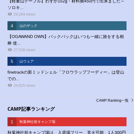
【軽量山テーブル】わずか152g・材料費450円で出来ました～
ソロキ...
29,264 views
4
山のザック
【OGAWAND OWN】バックパックはいつも一緒に旅をする相
棒 使...
27,538 views
5
山ウェア
finetrackの新ミッドシェル「フロウラップフーディー」は登山
での...
24,625 views
CAMP Ranking一覧
CAMP記事ランキング
1
秋葉神社前キャンプ場
秋葉神社前キャンプ場は、入退場フリー、直火可能、1人300円