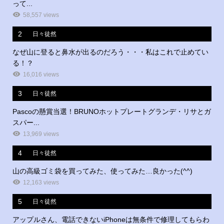
って...
58,557 views
2
日々徒然
なぜ山に登ると鼻水が出るのだろう・・・私はこれで止めてい
る！？
16,016 views
3
日々徒然
Pascoの懸賞当選！BRUNOホットプレートグランデ・リサとガ
スパー...
13,969 views
4
日々徒然
山の高級ゴミ袋を買ってみた、使ってみた…良かった(^^)
12,163 views
5
日々徒然
アップルさん、電話できないiPhoneは無条件で修理してもらわ