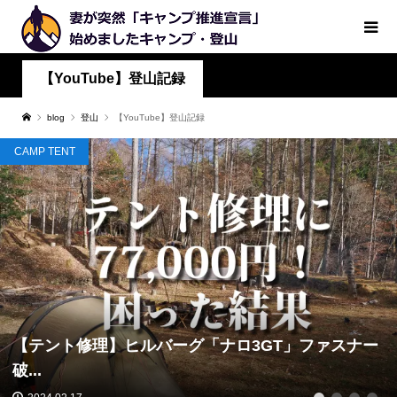
【YouTube】登山記録
blog
登山
【YouTube】登山記録
CAMP TENT
【テント修理】ヒルバーグ「ナロ3GT」ファスナー
破...