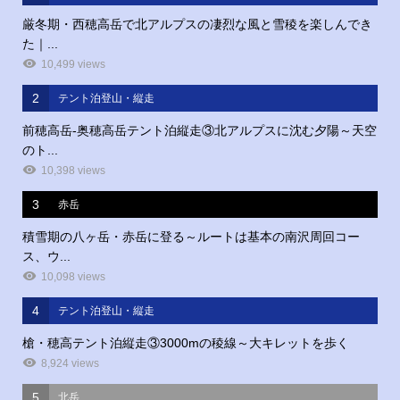
厳冬期・西穂高岳で北アルプスの凄烈な風と雪稜を楽しんでき
た｜...
10,499 views
2
テント泊登山・縦走
前穂高岳‐奥穂高岳テント泊縦走③北アルプスに沈む夕陽～天空
のト...
10,398 views
3
赤岳
積雪期の八ヶ岳・赤岳に登る～ルートは基本の南沢周回コー
ス、ウ...
10,098 views
4
テント泊登山・縦走
槍・穂高テント泊縦走③3000mの稜線～大キレットを歩く
8,924 views
5
北岳