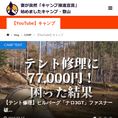
【YouTube】キャンプ
blog
CAMP
【YouTube】キャンプ
CAMP TENT
【テント修理】ヒルバーグ「ナロ3GT」ファスナー
破...