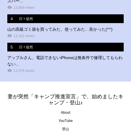
スパー...
13,969 views
4
日々徒然
山の高級ゴミ袋を買ってみた、使ってみた…良かった(^^)
12,162 views
5
日々徒然
アップルさん、電話できないiPhoneは無条件で修理してもらわ
ない...
12,078 views
妻が突然「キャンプ推進宣言」で、始めましたキ
ャンプ・登山♪
About
YouTube
登山