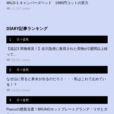
WILD-1 キャンパーズベッド 1980円コットの実力
31,197 views
DIARY記事ランキング
1
日々徒然
【追記3 荷物発見！】佐川急便に集荷された荷物が2週間以上経
って...
58,551 views
2
日々徒然
なぜ山に登ると鼻水が出るのだろう・・・私はこれで止めてい
る！？
16,012 views
3
日々徒然
Pascoの懸賞当選！BRUNOホットプレートグランデ・リサとガ