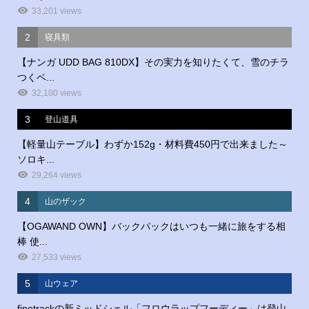
33,201 views
2
寝具類
【ナンガ UDD BAG 810DX】その実力を知りたくて、雪のチラ
つくベ...
32,100 views
3
登山道具
【軽量山テーブル】わずか152g・材料費450円で出来ました～
ソロキ...
29,264 views
4
山のザック
【OGAWAND OWN】バックパックはいつも一緒に旅をする相
棒 使...
27,533 views
5
山ウェア
finetrackの新ミッドシェル「フロウラップフーディー」は登山