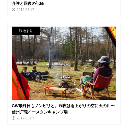
介護と回復の記録
2016.08.17
現地より
GW最終日もノンビリと。昨夜は雨上がりの空に天の川〜
信州戸隠イースタンキャンプ場
2017.05.07