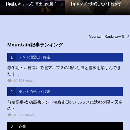
【年越しキャンプ】富士山の麓「...
【キャンプで安眠したい】枕がず...
Mountain Ranking一覧
Mountain記事ランキング
1
テント泊登山・縦走
厳冬期・西穂高岳で北アルプスの凄烈な風と雪稜を楽しんでき
た｜...
10,498 views
2
テント泊登山・縦走
前穂高岳‐奥穂高岳テント泊縦走③北アルプスに沈む夕陽～天空
のト...
10,398 views
3
赤岳