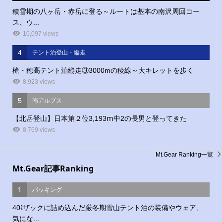
積雪期の八ヶ岳・赤岳に登る～ルートは基本の南沢周回コー
ス、ウ...
10,097 views
4
テント泊登山・縦走
槍・穂高テント泊縦走③3000mの稜線～大キレットを歩く
8,923 views
5
南アルプス
【北岳登山】日本第２位3,193ⅿ中2の長男と登ってきた
8,769 views
Mt.Gear Ranking一覧
Mt.Gear記事Ranking
1
パッキング
40ℓザックに詰め込んだ厳冬期雪山テント泊の装備やウェア、
気にな...