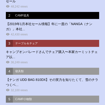
セール
48,242 views
2
CAMP道具
【2019年1月本社セール情報】年に一度の「NANGA（ナン
ガ）」本社...
42,430 views
3
テーブル＆チェア
キャンプオンパレードさんでチェア購入〜本家カーミットチェ
ア以...
36,249 views
4
寝具類
【ナンガ UDD BAG 810DX】その実力を知りたくて、雪のチラ
つくベ...
32,100 views
5
CAMP小物類