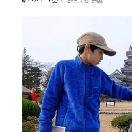
blog
日々徒然
3連休の長野旅～番外編