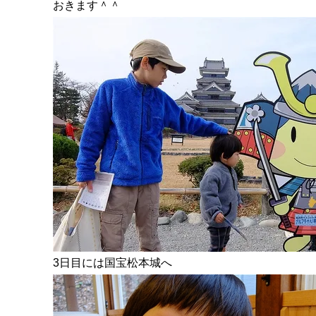
おきます＾＾
3日目には国宝松本城へ