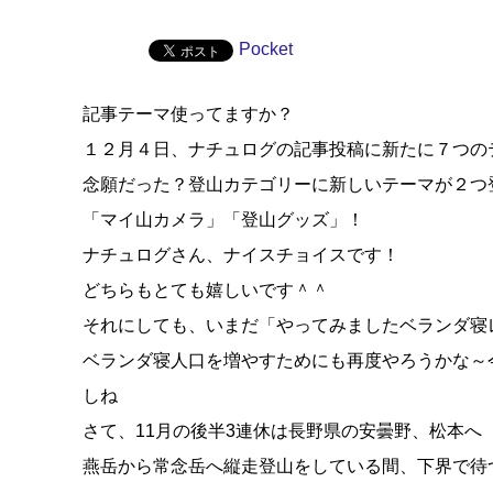
Pocket
記事テーマ使ってますか？
１２月４日、ナチュログの記事投稿に新たに７つの
念願だった？登山カテゴリーに新しいテーマが２つ
「マイ山カメラ」「登山グッズ」！
ナチュログさん、ナイスチョイスです！
どちらもとても嬉しいです＾＾
それにしても、いまだ「やってみましたベランダ寝
ベランダ寝人口を増やすためにも再度やろうかな～
しね
さて、11月の後半3連休は長野県の安曇野、松本へ
燕岳から常念岳へ縦走登山をしている間、下界で待