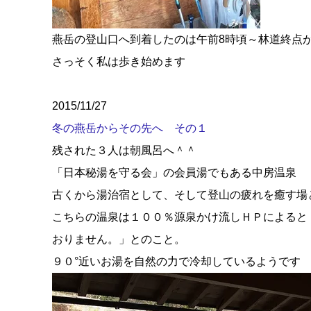
燕岳の登山口へ到着したのは午前8時頃～林道終点
さっそく私は歩き始めます
2015/11/27
冬の燕岳からその先へ その１
残された３人は朝風呂へ＾＾
「日本秘湯を守る会」の会員湯でもある中房温泉
古くから湯治宿として、そして登山の疲れを癒す場
こちらの温泉は１００％源泉かけ流しＨＰによると
おりません。」とのこと。
９０°近いお湯を自然の力で冷却しているようです