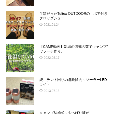
半額だったTultex OUTDOORの「ボア付き
クロッグシュー...
2021.01.24
【CAMP動画】新緑の四徳の森でキャンプ/
ワラーチ作り、...
2022.05.17
続、テント回りの危険除去～ソーラーLED
ライト
2013.07.18
キャンプ結婚式～やっぱり涙が