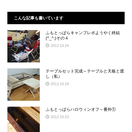
こんな記事も書いています
ふもとっぱらキャンプレポようやく終結
(^_^;)その４
2012.10.24
テーブルセット完成～テーブルと天板と渡
し（私）
2012.10.18
ふもとっぱらハロウィンオフ～番外①
2012.10.23