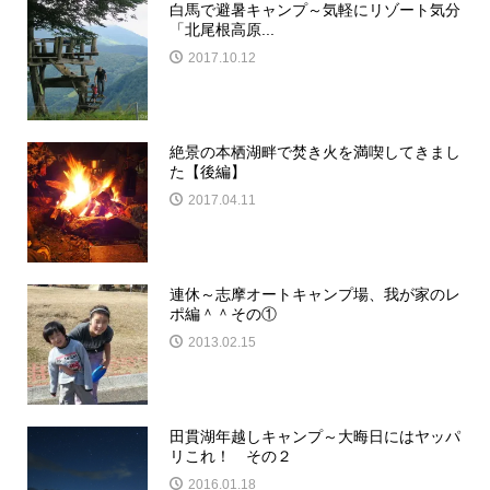
白馬で避暑キャンプ～気軽にリゾート気分
「北尾根高原...
2017.10.12
絶景の本栖湖畔で焚き火を満喫してきまし
た【後編】
2017.04.11
連休～志摩オートキャンプ場、我が家のレ
ポ編＾＾その①
2013.02.15
田貫湖年越しキャンプ～大晦日にはヤッパ
リこれ！ その２
2016.01.18