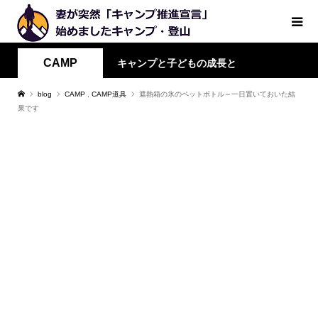
CAMP
キャンプと子どもの成長と
blog
CAMP
,
CAMP道具
遮熱箱の氷のペットボトル～一日置いておいた結
果です