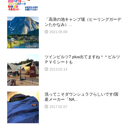
「高浪の池キャンプ場（ヒーリングガーデ
ンたかなみ）...
2021.05.09
ツインピルツ7 plus出てますね＾＾ピルツ
ＰＶＣシートも
2013.02.14
洗ってこそダウンシュラフらしいです/国
産メーカー「NA...
2017.02.07