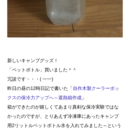
新しいキャンプグッズ！
「ペットボトル」買いました＾＾
冗談です・・・( 一一)
昨日の昼の12時日記で書いた「
自作木製クーラーボッ
クスの保冷力アップへ～遮熱箱作成
」
箱ができたのが嬉しくてあまり真剣な保冷実験ではな
かったのですが、とりあえず冷凍庫にあったキャンプ
用2リットルペットボトル氷を入れてみました～という