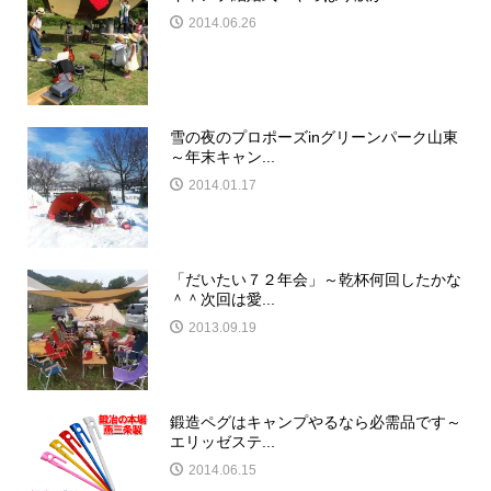
2014.06.26
雪の夜のプロポーズinグリーンパーク山東
～年末キャン...
2014.01.17
「だいたい７２年会」～乾杯何回したかな
＾＾次回は愛...
2013.09.19
鍛造ペグはキャンプやるなら必需品です～
エリッゼステ...
2014.06.15