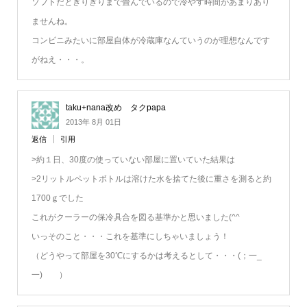
ソフトだとぎりぎりまで畳んでいるので冷やす時間があまりあり
ませんね。
コンビニみたいに部屋自体が冷蔵庫なんていうのが理想なんです
がねえ・・・。
taku+nana改め タクpapa
2013年 8月 01日
返信
引用
>約１日、30度の使っていない部屋に置いていた結果は
>2リットルペットボトルは溶けた水を捨てた後に重さを測ると約
1700ｇでした
これがクーラーの保冷具合を図る基準かと思いました(^^ゞ
いっそのこと・・・これを基準にしちゃいましょう！
（どうやって部屋を30℃にするかは考えるとして・・・(；一_
一) ）