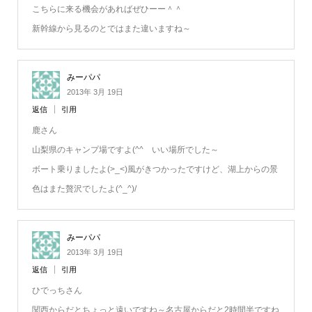
こちらに来る機会があればぜひーー＾＾
新幹線から見るのとではまた違いますね～
みーパパ
2013年 3月 19日
返信
引用
鹿さん
山梨県のキャンプ場ですよ(^^ゞいい場所でした～
ボート乗りましたよ(>_<)風がきつかったですけど、湖上からの景
色はまた贅沢でしたよ(^_^)/
みーパパ
2013年 3月 19日
返信
引用
ひでっちさん
関西からだとちょっと遠いですね～名古屋からだと2時間半ですね