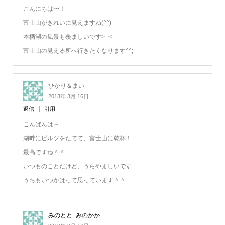
こんにちは〜！
富士山がきれいに見えますね(^^)
本栖湖の風景も羨ましいです>_<
富士山の見える所へ行きたくなります^^;
ひかり＆まい
2013年 3月 16日
返信
引用
こんばんは～
湖畔にピルツをたてて、富士山に乾杯！
最高ですね＾＾
いつものことだけど、うらやましいです
うちもいつかはって思っています＾＾
みのとと+みのかか