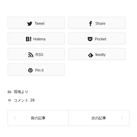
Tweet
Share
Hatena
Pocket
RSS
feedly
Pin it
現地より
コメント:
29