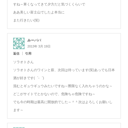
すね～寒くなってきて夕方だと気づくくらいで
ああ美しい富士山でしたよ本当に
また行きたい(笑)
みーパパ
2013年 3月 19日
返信
引用
ソラオトさん
ソラオトさんのワインと薪、次回は待っています(笑)あっでも日本
酒が好きです(゜-゜)
混むとギュウギュウみたいですね～際限なく入れちゃうのかな～
どこがサイトでとかないので、危険ちゃ危険ですね～
でも今の時期は最高に開放的でした～＾＾次はよろしくお願いし
ます～