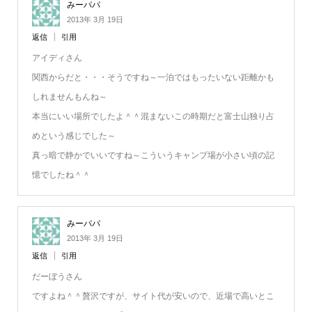
みーパパ
2013年 3月 19日
返信
引用
アイディさん
関西からだと・・・そうですね～一泊ではもったいない距離かも
しれませんもんね～
本当にいい場所でしたよ＾＾混まないこの時期だと富士山独り占
めという感じでした～
真っ暗で静かでいいですね～こういうキャンプ場が小さい頃の記
憶でしたね＾＾
みーパパ
2013年 3月 19日
返信
引用
だーぼうさん
ですよね＾＾贅沢ですが、サイト代が安いので、近場で高いとこ