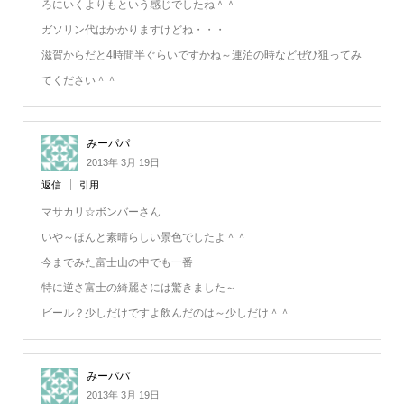
ろにいくよりもという感じでしたね＾＾
ガソリン代はかかりますけどね・・・
滋賀からだと4時間半ぐらいですかね～連泊の時などぜひ狙ってみ
てください＾＾
みーパパ
2013年 3月 19日
返信
引用
マサカリ☆ボンバーさん
いや～ほんと素晴らしい景色でしたよ＾＾
今までみた富士山の中でも一番
特に逆さ富士の綺麗さには驚きました～
ビール？少しだけですよ飲んだのは～少しだけ＾＾
みーパパ
2013年 3月 19日