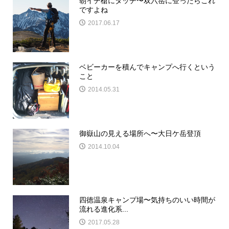
朝イチ槍にタッチ〜双六岳に登ったらこれ
ですよね
2017.06.17
ベビーカーを積んでキャンプへ行くという
こと
2014.05.31
御嶽山の見える場所へ〜大日ケ岳登頂
2014.10.04
四徳温泉キャンプ場〜気持ちのいい時間が
流れる進化系...
2017.05.28