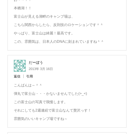
本栖湖！！
富士山が見える湖畔のキャンプ場は、
こちら関西からしたら、反則技のロケーションです＾＾
やっぱり、富士山は綺麗！最高です。
この、雰囲気は、日本人のDNAに刻まれていますね＾＾
だーぼう
2013年 3月 16日
返信
引用
こんばんは～＾＾
弾丸で富士山・・・かないませんでした(>_<)
この富士山の写真で我慢します。
それにしても2週連続で富士山なんて贅沢っす！
雰囲気のいいキャンプ場ですね～