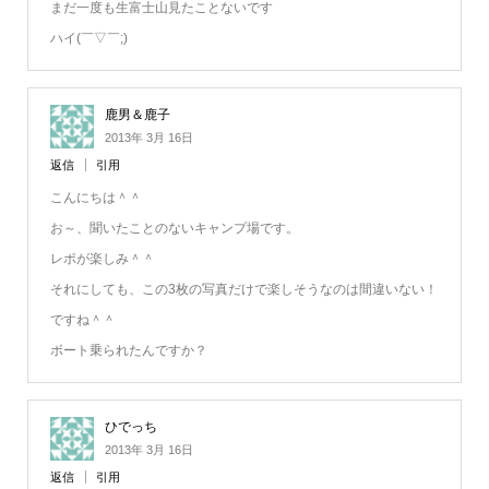
まだ一度も生富士山見たことないです
ハイ(￣▽￣;)
鹿男＆鹿子
2013年 3月 16日
返信
引用
こんにちは＾＾
お～、聞いたことのないキャンプ場です。
レポが楽しみ＾＾
それにしても、この3枚の写真だけで楽しそうなのは間違いない！
ですね＾＾
ボート乗られたんですか？
ひでっち
2013年 3月 16日
返信
引用