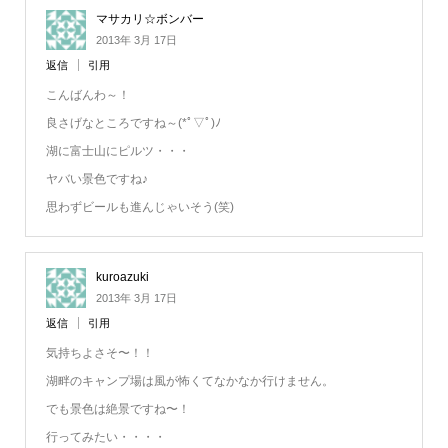
マサカリ☆ボンバー
2013年 3月 17日
返信
引用
こんばんわ～！
良さげなところですね～(*ﾟ▽ﾟ)ﾉ
湖に富士山にピルツ・・・
ヤバい景色ですね♪
思わずビールも進んじゃいそう(笑)
kuroazuki
2013年 3月 17日
返信
引用
気持ちよさそ〜！！
湖畔のキャンプ場は風が怖くてなかなか行けません。
でも景色は絶景ですね〜！
行ってみたい・・・・