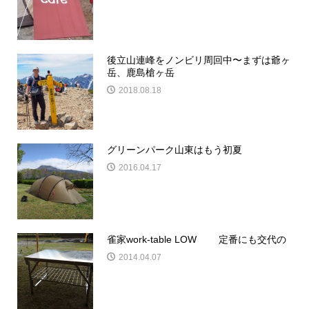
後立山連峰をノンビリ周回中〜まずは爺ヶ
岳、鹿島槍ヶ岳
2018.08.18
グリーンパーク山東はもう初夏
2016.04.17
雀家work-table LOW 定番にも交代の
2014.04.07