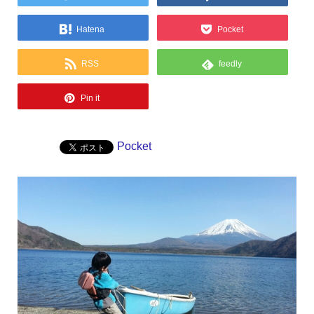
Hatena
Pocket
RSS
feedly
Pin it
Pocket