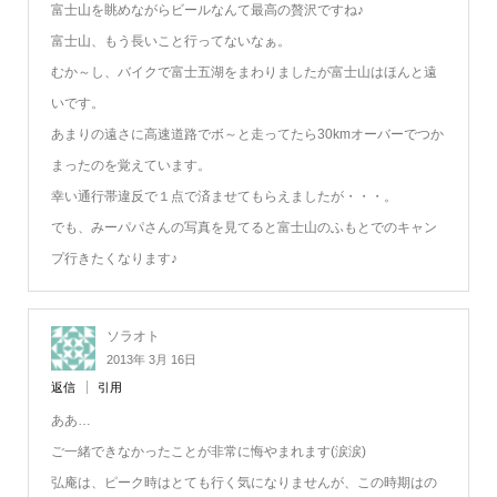
富士山を眺めながらビールなんて最高の贅沢ですね♪
富士山、もう長いこと行ってないなぁ。
むか～し、バイクで富士五湖をまわりましたが富士山はほんと遠
いです。
あまりの遠さに高速道路でボ～と走ってたら30kmオーバーでつか
まったのを覚えています。
幸い通行帯違反で１点で済ませてもらえましたが・・・。
でも、みーパパさんの写真を見てると富士山のふもとでのキャン
プ行きたくなります♪
ソラオト
2013年 3月 16日
返信
引用
ああ…
ご一緒できなかったことが非常に悔やまれます(涙涙)
弘庵は、ピーク時はとても行く気になりませんが、この時期はの