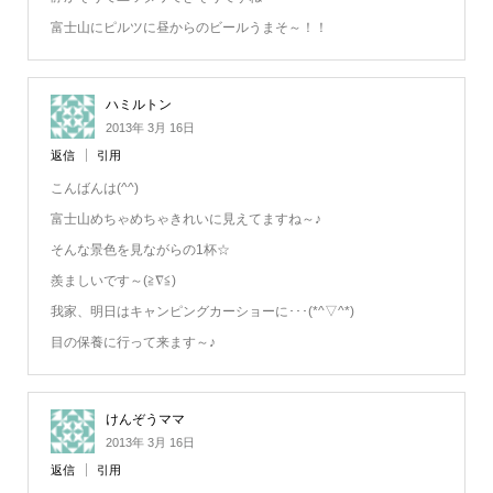
富士山にピルツに昼からのビールうまそ～！！
ハミルトン
2013年 3月 16日
返信
引用
こんばんは(^^)
富士山めちゃめちゃきれいに見えてますね～♪
そんな景色を見ながらの1杯☆
羨ましいです～(≧∇≦)
我家、明日はキャンピングカーショーに･･･(*^▽^*)
目の保養に行って来ます～♪
けんぞうママ
2013年 3月 16日
返信
引用