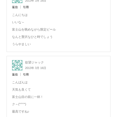
2013年 3月 16日
返信
引用
こんにちは
いいな～
富士山を眺めながら限定ビール
なんと贅沢なひと時でしょう
うらやましい
欲望ジャック
2013年 3月 16日
返信
引用
こんばんは
天気も良くて
富士山目の前に一杯！
ク～(*^^*)
最高ですね♪