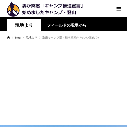
現地より
フィールドの現場から
blog
現地より
浩庵キャンプ場～初本栖湖(^_^)/いい景色です