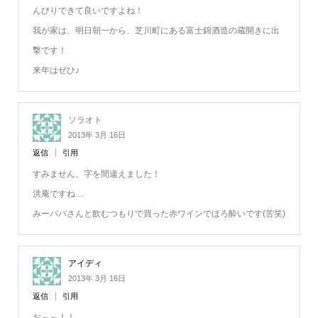
んびりできて良いですよね！
我が家は、明日朝一から、芝川町にある富士錦酒造の蔵開きに出
撃です！
来年はぜひ♪
ソラオト
2013年 3月 16日
返信
引用
すみません、字を間違えました！
洪庵ですね…
みーパパさんと飲むつもりで買った赤ワインでほろ酔いです(苦笑)
アイディ
2013年 3月 16日
返信
引用
お～～！！