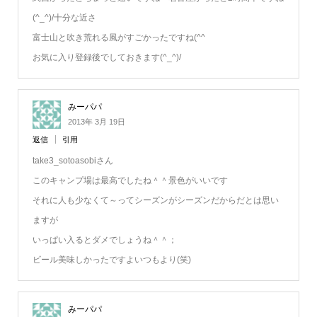
(^_^)/十分な近さ
富士山と吹き荒れる風がすごかったですね(^^ゞ
お気に入り登録後でしておきます(^_^)/
みーパパ
2013年 3月 19日
返信
引用
take3_sotoasobiさん
このキャンプ場は最高でしたね＾＾景色がいいです
それに人も少なくて～ってシーズンがシーズンだからだとは思い
ますが
いっぱい入るとダメでしょうね＾＾；
ビール美味しかったですよいつもより(笑)
みーパパ