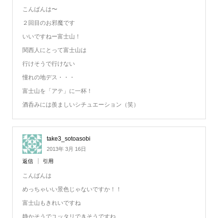
こんばんは〜
２回目のお邪魔です
いいですねー富士山！
関西人にとって富士山は
行けそうで行けない
憧れの地デス・・・
富士山を「アテ」に一杯！
酒呑みには羨ましいシチュエーション（笑）
take3_sotoasobi
2013年 3月 16日
返信
引用
こんばんは
めっちゃいい景色じゃないですか！！
富士山もきれいですね
静かそうでユッタリできそうですね