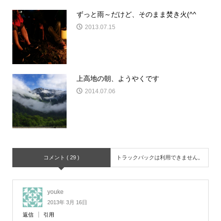
ずっと雨～だけど、そのまま焚き火(^^ゞ
2013.07.15
上高地の朝、ようやくです
2014.07.06
コメント ( 29 )
トラックバックは利用できません。
youke
2013年 3月 16日
返信
引用