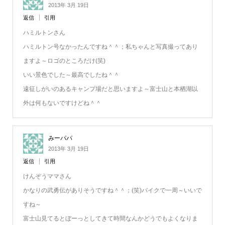
2013年 3月 19日
返信
引用
ハミルトンさん
ハミルトン号なかったんですね＾＾；私ちゃんと写真撮ってあり
ますよ～ロゴのところだけ(笑)
いい景色でした～最高でしたね＾＾
遠征しがいのあるキャンプ場だと思いますよ～富士山と本栖湖以
外は何もないですけどね＾＾
みーパパ
2013年 3月 19日
返信
引用
けんぞうママさん
かなりの武勇伝がありそうですね＾＾；(笑)バイクで一周～いいで
すね～
富士山見てるとぼーっとしてきて時間なんかどうでもよくなりま