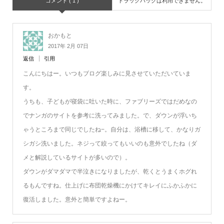
コメント ( 1 )
トラックバックは利用できません。
おかもと
2017年 2月 07日
返信
引用
こんにちはー。いつもブログ楽しみに見させていただいていま
す。
うちも、子どもが寝袋に吐いた時に、ファブリーズではだめなの
でナンガのサイトを参考に洗ってみました。で、ダウンが浮いち
ゃうところまで同じでしたね−。自分は、浴槽に移して、かなりガ
シガシ洗いました。ネジって絞ってもいいのも意外でしたね（ダ
メと解説しているサイトが多いので）。
ダウンがダマダマで半泣きになりましたが、乾くとうまくホグれ
るもんですね。仕上げに布団乾燥機にかけてキレイにふかふかに
復活しました。意外と簡単ですよねー。