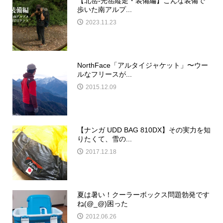
【北岳-光岳縦走・装備編】こんな装備で
歩いた南アルプ...
2023.11.23
NorthFace「アルタイジャケット」〜ウー
ルなフリースが...
2015.12.09
【ナンガ UDD BAG 810DX】その実力を知
りたくて、雪の...
2017.12.18
夏は暑い！クーラーボックス問題勃発です
ね(@_@)困った
2012.06.26