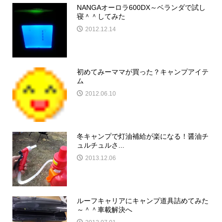
NANGAオーロラ600DX～ベランダで試し
寝＾＾してみた
2012.12.14
初めてみーママが買った？キャンプアイテ
ム
2012.06.10
冬キャンプで灯油補給が楽になる！醤油チ
ュルチュルさ...
2013.12.06
ルーフキャリアにキャンプ道具詰めてみた
～＾＾車載解決へ