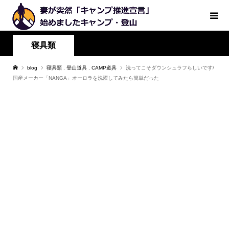
寝具類
blog
寝具類
,
登山道具
,
CAMP道具
洗ってこそダウンシュラフらしいです/
国産メーカー「NANGA」オーロラを洗濯してみたら簡単だった