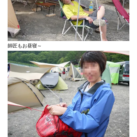
師匠もお昼寝～