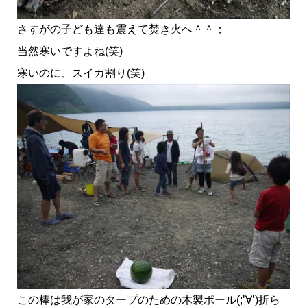
さすがの子ども達も震えて焚き火へ＾＾；
当然寒いですよね(笑)
寒いのに、スイカ割り(笑)
この棒は我が家のタープのための木製ポール(;’∀’)折ら