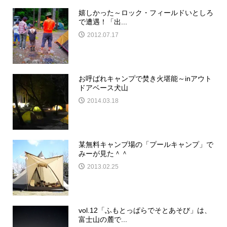
嬉しかった～ロック・フィールドいとしろ
で遭遇！「出...
2012.07.17
お呼ばれキャンプで焚き火堪能～inアウト
ドアベース犬山
2014.03.18
某無料キャンプ場の「プールキャンプ」で
みーが見た＾＾
2013.02.25
vol.12「ふもとっぱらでそとあそび」は、
富士山の麓で...