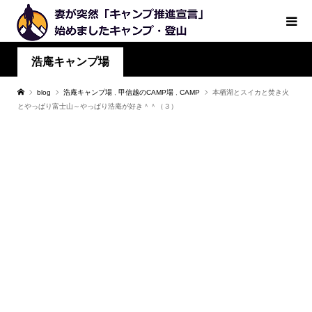
浩庵キャンプ場
blog
浩庵キャンプ場
,
甲信越のCAMP場
,
CAMP
本栖湖とスイカと焚き火
とやっぱり富士山～やっぱり浩庵が好き＾＾（３）