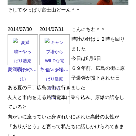
そしてやっぱり富士山どーん＾＾
2014/07/30
2014/07/31
こんにちわ＾＾
時計の針は１２時を回り
ました
今日は8月6日
６９年前、広島の街に原
夏満喫〜や…
キャンプ場…
子爆弾が投下された日
ある夏の日、広島の街に行きました
友人と市内を走る路面電車に乗り込み、原爆の話をし
ていると
向かいに座っていた身ぎれいにされた高齢の女性が
「ありがとう」と言って私たちに話しかけられてきま