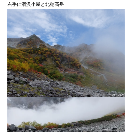
右手に涸沢小屋と北穂高岳