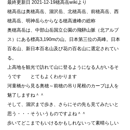
最終更新日 2021-12-19穂高岳wikiより
穂高岳は奥穂高岳、涸沢岳、北穂高岳、前穂高岳、西
穂高岳、明神岳らからなる穂高連峰の総称
奥穂高岳は、中部山岳国立公園の飛騨山脈（北アルプ
ス）にある標高3,190mの山。日本第三位の高峰。日本
百名山、新日本百名山及び花の百名山に選定されてい
る。
上高地を観光で訪れて山に登るようになる人がいるそ
うです とてもよくわかります
河童橋から見る奥穂～前穂の吊り尾根のカーブは人を
魅了しますね＾＾
そして、涸沢まで歩き、さらにその先も見てみたいと
思う・・・そういうものですよね＾＾
歩いてどこまでもいけるかもしれないって素晴らしい