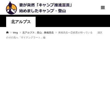
北アルプス
blog
北アルプス
,
登山
,
奥穂高岳
奥穂高岳へ②絶景が待っている 涸沢
のその先へ「ザイテングラート」編