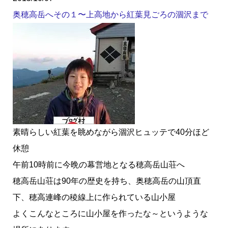
奥穂高岳へその１〜上高地から紅葉見ごろの涸沢まで
素晴らしい紅葉を眺めながら涸沢ヒュッテで40分ほど
休憩
午前10時前に今晩の幕営地となる穂高岳山荘へ
穂高岳山荘は90年の歴史を持ち、奥穂高岳の山頂直
下、穂高連峰の稜線上に作られている山小屋
よくこんなところに山小屋を作ったな～というような