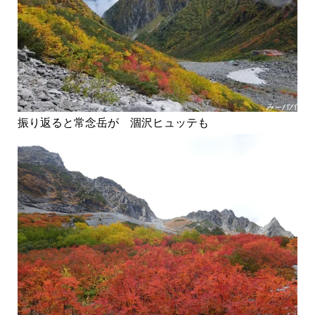
振り返ると常念岳が 涸沢ヒュッテも