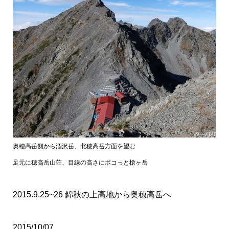
奥穂高岳側から涸沢岳、北穂高岳方面を望む
足元に穂高岳山荘、目線の高さにポコっと槍ヶ岳
2015.9.25~26 錦秋の上高地から奥穂高岳へ
2015/10/07