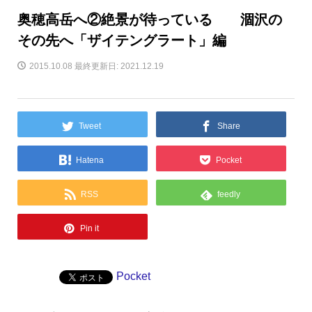
奥穂高岳へ②絶景が待っている 涸沢の
その先へ「ザイテングラート」編
2015.10.08
最終更新日: 2021.12.19
Tweet
Share
Hatena
Pocket
RSS
feedly
Pin it
Pocket