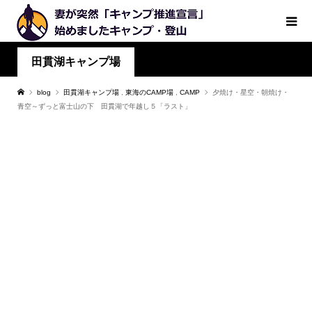
田貫湖キャンプ場
blog
田貫湖キャンプ場
,
東海のCAMP場
,
CAMP
夕焼け・星空・朝焼け・
青空～ずっと富士山の下 田貫湖で年越し５「ラスト」