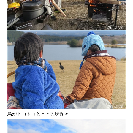
鳥がトコトコと＾＾興味深々