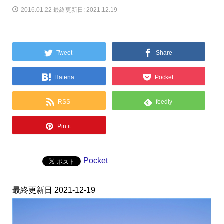
2016.01.22
最終更新日: 2021.12.19
Tweet
Share
Hatena
Pocket
RSS
feedly
Pin it
Pocket
最終更新日 2021-12-19