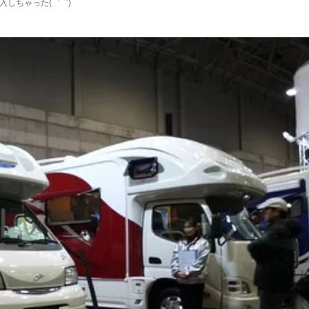
しちゃった(゜゜)