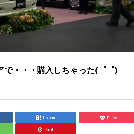
で・・・購入しちゃった(゜゜)
Hatena
Pocket
Pin it