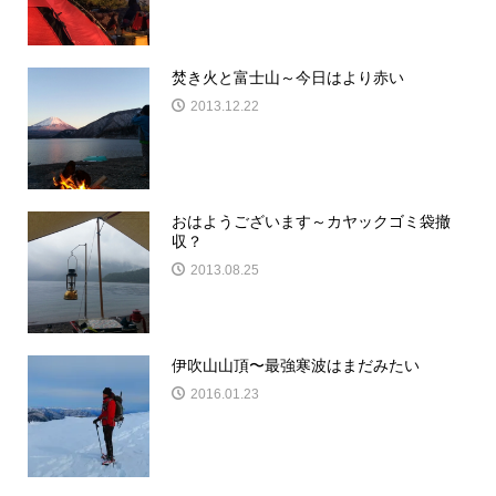
焚き火と富士山～今日はより赤い
2013.12.22
おはようございます～カヤックゴミ袋撤
収？
2013.08.25
伊吹山山頂〜最強寒波はまだみたい
2016.01.23