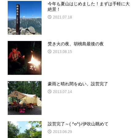
今年も夏山はじめました！まずは手軽に大
絶景！
2021.07.18
焚き火の夜、胡桃島最後の夜
2013.08.15
豪雨と晴れ間をぬい、設営完了
2013.07.14
設営完了～( ^o^)ﾉ伊吹山眺めて
2013.06.29