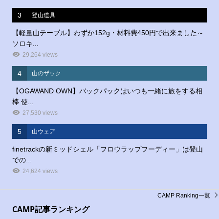
3
登山道具
【軽量山テーブル】わずか152g・材料費450円で出来ました～
ソロキ...
29,264 views
4
山のザック
【OGAWAND OWN】バックパックはいつも一緒に旅をする相
棒 使...
27,530 views
5
山ウェア
finetrackの新ミッドシェル「フロウラップフーディー」は登山
での...
24,624 views
CAMP Ranking一覧
CAMP記事ランキング