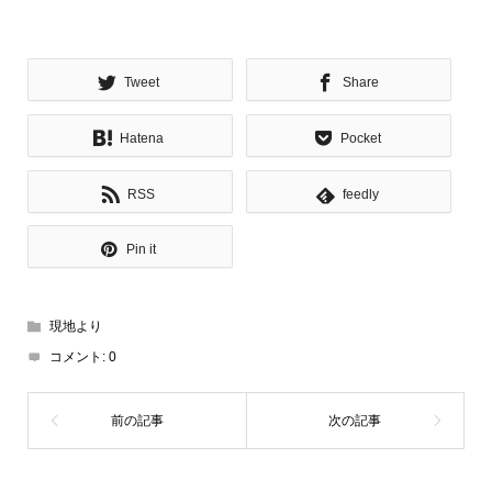
Tweet
Share
Hatena
Pocket
RSS
feedly
Pin it
現地より
コメント:
0