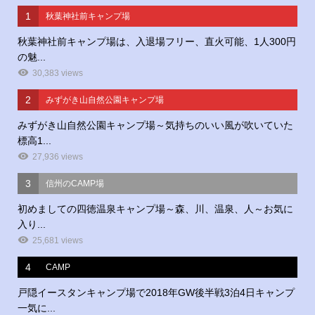
1
秋葉神社前キャンプ場
秋葉神社前キャンプ場は、入退場フリー、直火可能、1人300円
の魅...
30,383 views
2
みずがき山自然公園キャンプ場
みずがき山自然公園キャンプ場～気持ちのいい風が吹いていた
標高1...
27,936 views
3
信州のCAMP場
初めましての四徳温泉キャンプ場～森、川、温泉、人～お気に
入り...
25,681 views
4
CAMP
戸隠イースタンキャンプ場で2018年GW後半戦3泊4日キャンプ
一気に...