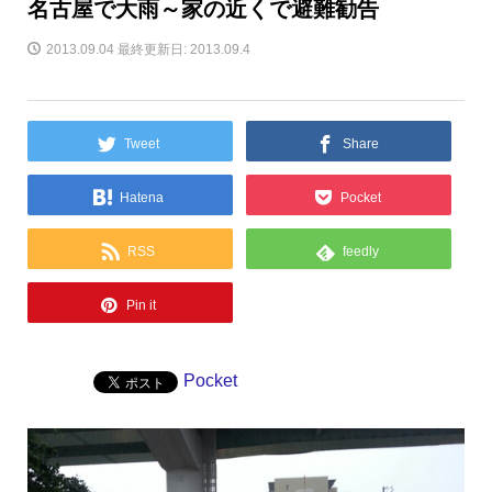
名古屋で大雨～家の近くで避難勧告
2013.09.04
最終更新日: 2013.09.4
Tweet
Share
Hatena
Pocket
RSS
feedly
Pin it
Pocket