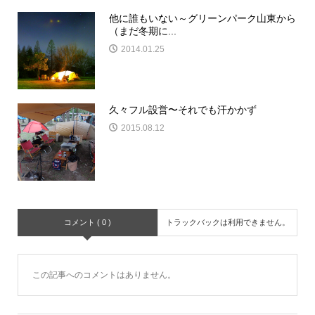
他に誰もいない～グリーンパーク山東から
（まだ冬期に...
2014.01.25
久々フル設営〜それでも汗かかず
2015.08.12
コメント ( 0 )
トラックバックは利用できません。
この記事へのコメントはありません。