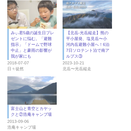
みぃ君5歳の誕生日プレ
【北岳-光岳縦走】熊の
ゼントに悩む。「避難
平小屋発、塩見岳〜小
指示」「ドームで野球
河内岳避難小屋へ！6泊
中止」と豪雨の影響が
7日ソロテント泊で南ア
我が家にも
ルプス③
2018-07-07
2023-10-21
日々徒然
北岳〜光岳縦走
富士山と青空とカヤッ
クと②浩庵キャンプ場
2013-09-06
浩庵キャンプ場