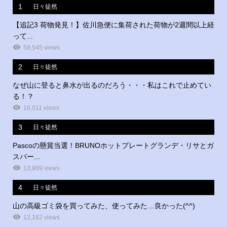
1
日々徒然
【追記3 荷物発見！】佐川急便に集荷された荷物が2週間以上経
って...
58,545 views
2
日々徒然
なぜ山に登ると鼻水が出るのだろう・・・私はこれで止めてい
る！？
16,011 views
3
日々徒然
Pascoの懸賞当選！BRUNOホットプレートグランデ・リサとガ
スパー...
13,969 views
4
日々徒然
山の高級ゴミ袋を買ってみた、使ってみた…良かった(^^)
12,162 views