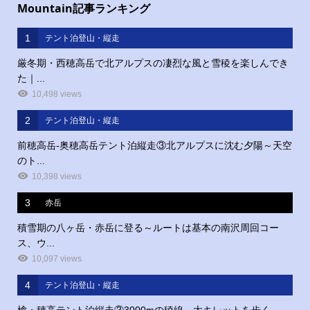
Mountain記事ランキング
1
テント泊登山・縦走
厳冬期・西穂高岳で北アルプスの凄烈な風と雪稜を楽しんでき
た｜...
10,498 views
2
テント泊登山・縦走
前穂高岳‐奥穂高岳テント泊縦走③北アルプスに沈む夕陽～天空
のト...
10,398 views
3
赤岳
積雪期の八ヶ岳・赤岳に登る～ルートは基本の南沢周回コー
ス、ウ...
10,097 views
4
テント泊登山・縦走
槍・穂高テント泊縦走③3000mの稜線～大キレットを歩く