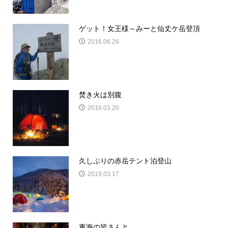
ゲット！女王様～みーと仙丈ケ岳登頂
2016.06.26
焚き火は別腹
2016.03.20
久しぶりの赤岳テント泊登山
2019.03.17
東海の皆さんと