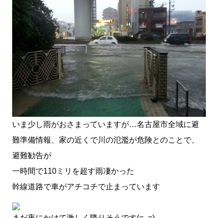
いま少し雨がおさまっていますが…名古屋市全域に避
難準備情報、家の近くで川の氾濫が危険とのことで、
避難勧告が
一時間で110ミリを超す雨凄かった
幹線道路で車がアチコチで止まっています
まだ夜にかけて激しく降りそうです(=_=)