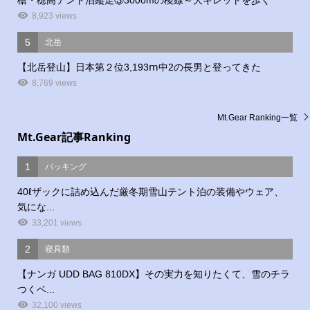
8,923 views
5
北岳
【北岳登山】日本第２位3,193ⅿ中2の長男と登ってきた
8,769 views
Mt.Gear Ranking一覧
Mt.Gear記事Ranking
1
パッキング
40ℓザックに詰め込んだ厳冬期雪山テント泊の装備やウェア、
気にな...
33,201 views
2
寝具類
【ナンガ UDD BAG 810DX】その実力を知りたくて、雪のチラ
つくベ...
32,100 views