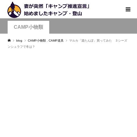
CAMP小物類
blog
CAMP小物類
,
CAMP道具
マルカ「湯たんぽ」買ってみた ３シーズ
ンシュラフで冬は？