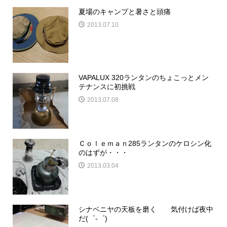
夏場のキャンプと暑さと頭痛
2013.07.10
VAPALUX 320ランタンのちょこっとメン
テナンスに初挑戦
2013.07.08
Ｃｏｌｅｍａｎ285ランタンのケロシン化
のはずが・・・
2013.03.04
シナベニヤの天板を磨く 気付けば夜中
だ(゜-゜)