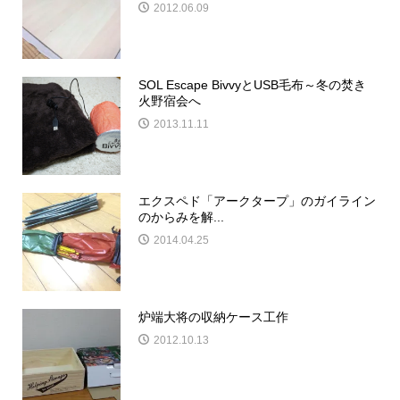
2012.06.09
SOL Escape BivvyとUSB毛布～冬の焚き
火野宿会へ
2013.11.11
エクスペド「アークタープ」のガイライン
のからみを解...
2014.04.25
炉端大将の収納ケース工作
2012.10.13