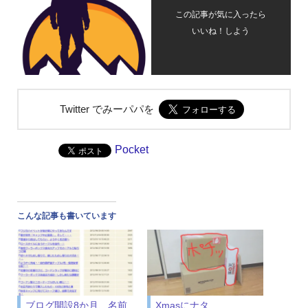
この記事が気に入ったら
いいね！しよう
Twitter でみーパパを
Pocket
こんな記事も書いています
ブログ開設8か月、名前
Xmasにナタ