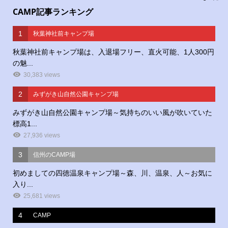
CAMP記事ランキング
1
秋葉神社前キャンプ場
秋葉神社前キャンプ場は、入退場フリー、直火可能、1人300円
の魅...
30,383 views
2
みずがき山自然公園キャンプ場
みずがき山自然公園キャンプ場～気持ちのいい風が吹いていた
標高1...
27,936 views
3
信州のCAMP場
初めましての四徳温泉キャンプ場～森、川、温泉、人～お気に
入り...
25,681 views
4
CAMP