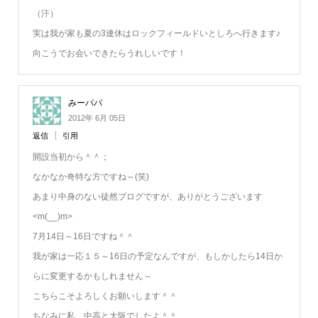
（汗）
実は我が家も夏の3連休はロックフィールドいとしろへ行きます♪
向こうでお会いできたらうれしいです！
みーパパ
2012年 6月 05日
返信
引用
開設当初から＾＾；
なかなか奇特な方ですね～(笑)
あまり中身のない徒然ブログですが、ありがとうございます
<m(__)m>
7月14日～16日ですね＾＾
我が家は一応１５～16日の予定なんですが、もしかしたら14日か
らに変更するかもしれません～
こちらこそよろしくお願いします＾＾
ちなみに私、中高と大阪でしたよ＾＾