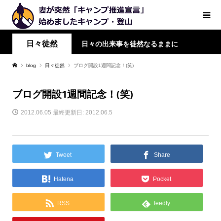
日々徒然
日々の出来事を徒然なるままに
blog
日々徒然
ブログ開設1週間記念！(笑)
ブログ開設1週間記念！(笑)
2012.06.05
最終更新日: 2012.06.5
Tweet
Share
Hatena
Pocket
RSS
feedly