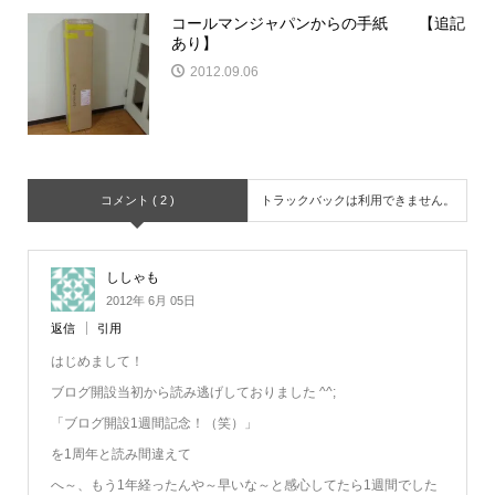
コールマンジャパンからの手紙 【追記
あり】
2012.09.06
コメント ( 2 )
トラックバックは利用できません。
ししゃも
2012年 6月 05日
返信
引用
はじめまして！
ブログ開設当初から読み逃げしておりました ^^;
「ブログ開設1週間記念！（笑）」
を1周年と読み間違えて
へ～、もう1年経ったんや～早いな～と感心してたら1週間でした