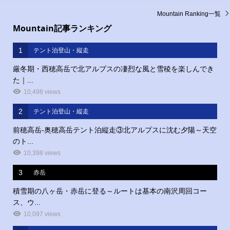
Mountain Ranking一覧
Mountain記事ランキング
1
テント泊登山・縦走
厳冬期・西穂高岳で北アルプスの凄烈な風と雪稜を楽しんでき
た｜...
10,498 views
2
テント泊登山・縦走
前穂高岳‐奥穂高岳テント泊縦走③北アルプスに沈む夕陽～天空
のト...
10,398 views
3
赤岳
積雪期の八ヶ岳・赤岳に登る～ルートは基本の南沢周回コー
ス、ウ...
10,097 views