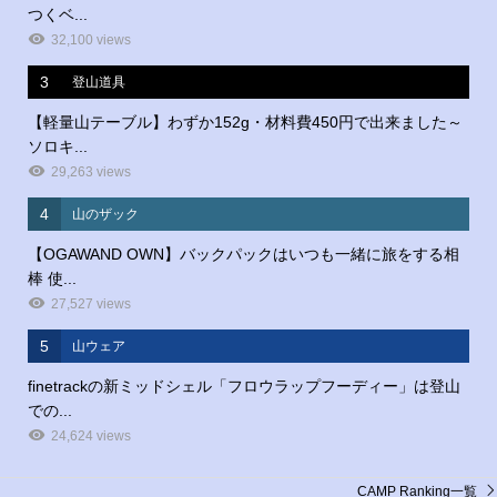
つくベ...
32,100 views
3
登山道具
【軽量山テーブル】わずか152g・材料費450円で出来ました～
ソロキ...
29,263 views
4
山のザック
【OGAWAND OWN】バックパックはいつも一緒に旅をする相
棒 使...
27,527 views
5
山ウェア
finetrackの新ミッドシェル「フロウラップフーディー」は登山
での...
24,624 views
CAMP Ranking一覧