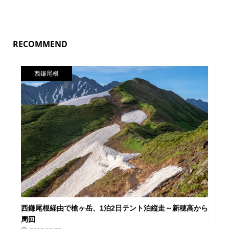
RECOMMEND
西鎌尾根
西鎌尾根経由で槍ヶ岳、1泊2日テント泊縦走～新穂高から
周回