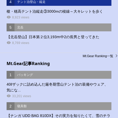
4
テント泊登山・縦走
槍・穂高テント泊縦走③3000mの稜線～大キレットを歩く
8,923 views
5
北岳
【北岳登山】日本第２位3,193ⅿ中2の長男と登ってきた
8,769 views
Mt.Gear Ranking一覧
Mt.Gear記事Ranking
1
パッキング
40ℓザックに詰め込んだ厳冬期雪山テント泊の装備やウェア、
気にな...
33,201 views
2
寝具類
【ナンガ UDD BAG 810DX】その実力を知りたくて、雪のチラ