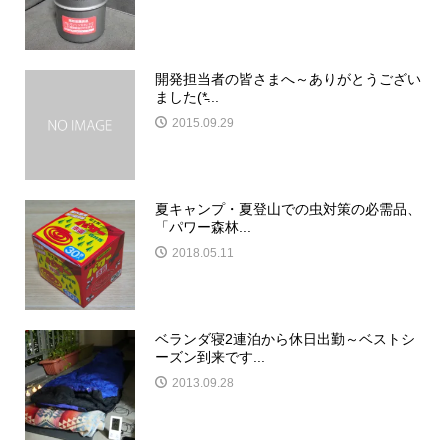
開発担当者の皆さまへ～ありがとうござい
ました(*̵...
2015.09.29
夏キャンプ・夏登山での虫対策の必需品、
「パワー森林...
2018.05.11
ベランダ寝2連泊から休日出勤～ベストシ
ーズン到来です...
2013.09.28