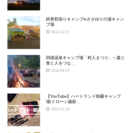
鉄骨初張りキャンプinささゆりの湯キャン
プ場
2013.12.27
四徳温泉キャンプ場「村人まつり」～森と
食と人をつな...
2019.09.25
【YouTube】ハートランド朝霧キャンプ
場/ドローン撮影...
2021.01.18