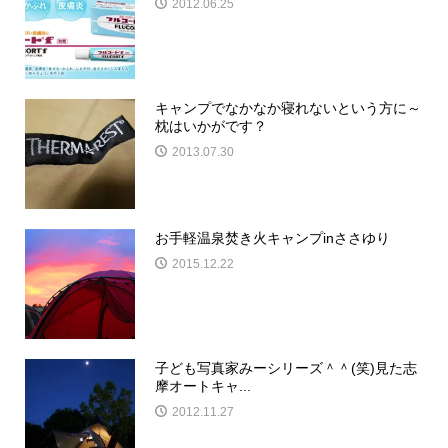
2012.06.25
キャンプでなかなか寝れないという方に～
枕はいかがです？
2013.07.30
お手軽温泉焚き火キャンプinささゆり
2015.12.22
子ども写真家みーシリーズ＾＾(笑)見た志
摩オートキャ...
2012.11.27