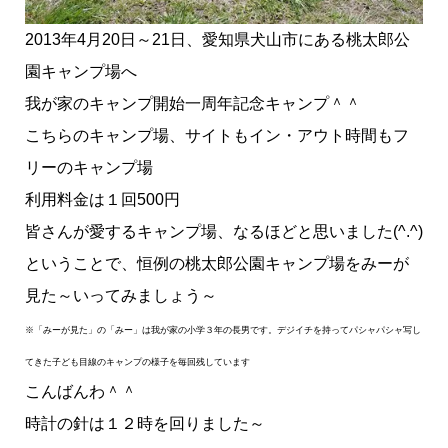
2013年4月20日～21日、愛知県犬山市にある桃太郎公
園キャンプ場へ
我が家のキャンプ開始一周年記念キャンプ＾＾
こちらのキャンプ場、サイトもイン・アウト時間もフ
リーのキャンプ場
利用料金は１回500円
皆さんが愛するキャンプ場、なるほどと思いました(^.^)
ということで、恒例の桃太郎公園キャンプ場をみーが
見た～いってみましょう～
※「みーが見た」の「みー」は我が家の小学３年の長男です。デジイチを持ってパシャパシャ写し
てきた子ども目線のキャンプの様子を毎回残しています
こんばんわ＾＾
時計の針は１２時を回りました～