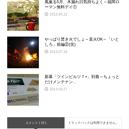
風薫る5月、木漏れ日気持ちよく～福岡ロ
ーマン無料デイ①
2013.05.22
やっぱり焚き火でしょ～直火OK～「いと
しろ」前編②(笑)
2013.07.18
新幕「ツインピルツ７+」到着～ちょっと
だけメンテナン...
2013.03.27
コメント ( 15 )
トラックバックは利用できません。