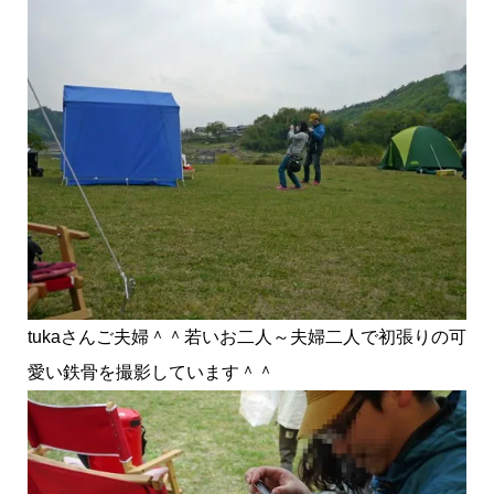
tukaさんご夫婦＾＾若いお二人～夫婦二人で初張りの可
愛い鉄骨を撮影しています＾＾