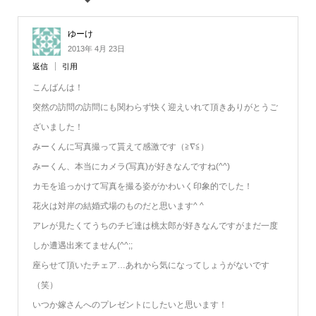
ゆーけ
2013年 4月 23日
返信
引用
こんばんは！
突然の訪問の訪問にも関わらず快く迎えいれて頂きありがとうご
ざいました！
みーくんに写真撮って貰えて感激です（≧∇≦）
みーくん、本当にカメラ(写真)が好きなんですね(^^)
カモを追っかけて写真を撮る姿がかわいく印象的でした！
花火は対岸の結婚式場のものだと思います^ ^
アレが見たくてうちのチビ達は桃太郎が好きなんですがまだ一度
しか遭遇出来てません(^^;;
座らせて頂いたチェア…あれから気になってしょうがないです
（笑）
いつか嫁さんへのプレゼントにしたいと思います！