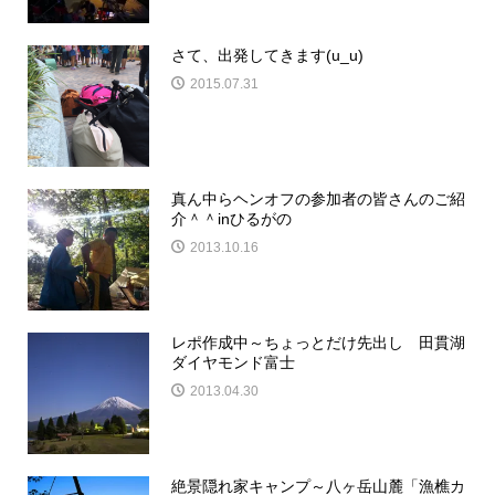
さて、出発してきます(u_u)
2015.07.31
真ん中らヘンオフの参加者の皆さんのご紹
介＾＾inひるがの
2013.10.16
レポ作成中～ちょっとだけ先出し 田貫湖
ダイヤモンド富士
2013.04.30
絶景隠れ家キャンプ～八ヶ岳山麓「漁樵カ