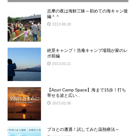
志摩の夜は海鮮三昧～初めての海キャン後
編＾＾
2013.06.20
絶景キャンプ！浩庵キャンプ場我が家のレ
ポ前編
2013.03.21
【Azuri Camp Space】海まで15歩！打ち
寄せる波と広い...
2023.02.06
ブヨとの遭遇！試してみた温熱療法～