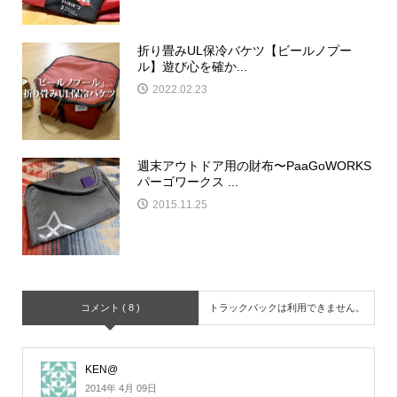
折り畳みUL保冷バケツ【ビールノプー
ル】遊び心を確か...
2022.02.23
週末アウトドア用の財布〜PaaGoWORKS
パーゴワークス ...
2015.11.25
コメント ( 8 )
トラックバックは利用できません。
KEN@
2014年 4月 09日