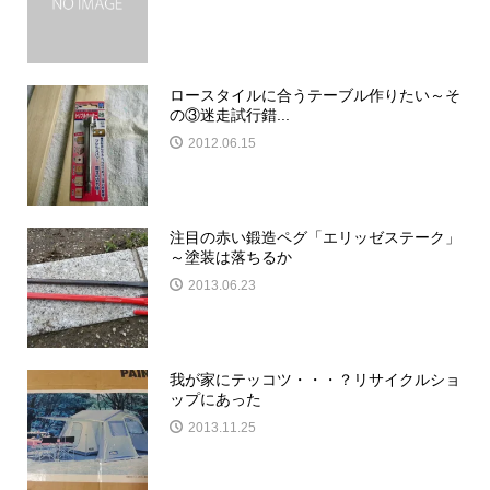
ロースタイルに合うテーブル作りたい～そ
の③迷走試行錯...
2012.06.15
注目の赤い鍛造ペグ「エリッゼステーク」
～塗装は落ちるか
2013.06.23
我が家にテッコツ・・・？リサイクルショ
ップにあった
2013.11.25