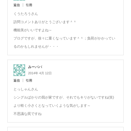
返信
引用
くうたろうさん
訪問コメントありがとうございます＾＾
機能美がいいですよね～
ブログですが、徐々に重くなっています＾＾；負荷がかかってい
るのかもしれませんが・・・
みーパパ
2014年 4月 12日
返信
引用
とっしゃんさん
シングルばかりの我が家ですが、それでもキリがないですね(笑)
より軽く小さくとなっていくような気がします～
不思議な罠ですね