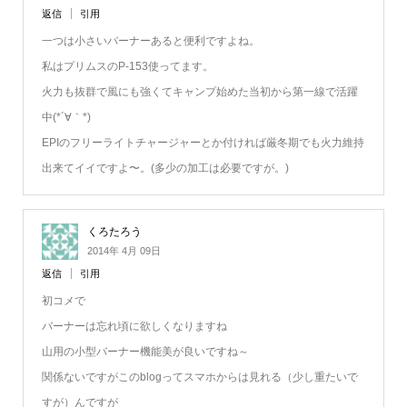
返信
引用
一つは小さいバーナーあると便利ですよね。
私はプリムスのP-153使ってます。
火力も抜群で風にも強くてキャンプ始めた当初から第一線で活躍
中(*´∀｀*)
EPIのフリーライトチャージャーとか付ければ厳冬期でも火力維持
出来てイイですよ〜。(多少の加工は必要ですが。)
くろたろう
2014年 4月 09日
返信
引用
初コメで
バーナーは忘れ頃に欲しくなりますね
山用の小型バーナー機能美が良いですね～
関係ないですがこのblogってスマホからは見れる（少し重たいで
すが）んですが