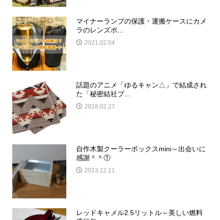
マイナーランプの保護・運搬ケースにカメ
ラのレンズポ...
2021.02.04
話題のアニメ「ゆるキャン△」で結成され
た「秘密結社ブ...
2018.02.27
自作木製クーラーボックスmini～出会いに
感謝＾＾①
2013.12.11
レッドキャメル2.5リットル～美しい燃料