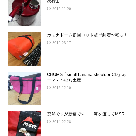
携行缶
2013.11.20
カミナドーム初回ロット超早到着〜軽っ！
2016.03.17
CHUMS「small banana shoulder CD」み
ーママへのお土産
2012.12.10
突然ですが新幕です 海を渡ってMSR
2014.02.28