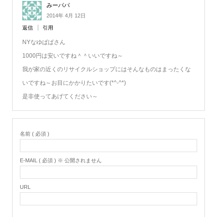
みーパパ
2014年 4月 12日
返信
引用
NYなゆぱぱさん
1000円は安いですね＾＾いいですね～
我が家の近くのリサイクルショップにはそんなものはまったくな
いですね～お目にかかりたいです(*^-^*)
是非使ってあげてください～
名前 ( 必須 )
E-MAIL ( 必須 ) ※ 公開されません
URL