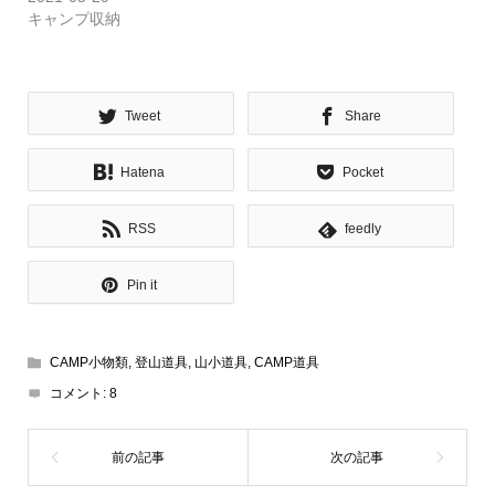
キャンプ収納
Tweet
Share
Hatena
Pocket
RSS
feedly
Pin it
CAMP小物類
,
登山道具
,
山小道具
,
CAMP道具
コメント:
8