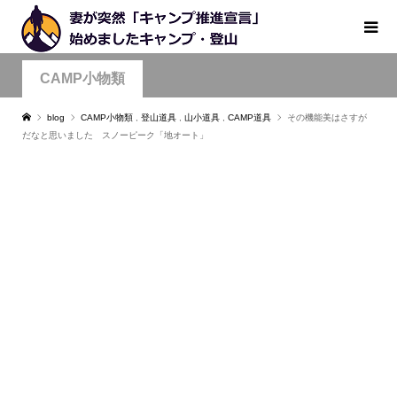
CAMP小物類
blog
CAMP小物類
,
登山道具
,
山小道具
,
CAMP道具
その機能美はさすが
だなと思いました スノーピーク「地オート」