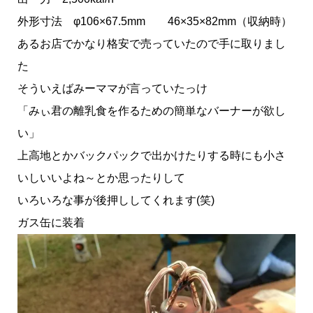
外形寸法 φ106×67.5mm 46×35×82mm（収納時）
あるお店でかなり格安で売っていたので手に取りまし
た
そういえばみーママが言っていたっけ
「みぃ君の離乳食を作るための簡単なバーナーが欲し
い」
上高地とかバックパックで出かけたりする時にも小さ
いしいいよね～とか思ったりして
いろいろな事が後押ししてくれます(笑)
ガス缶に装着