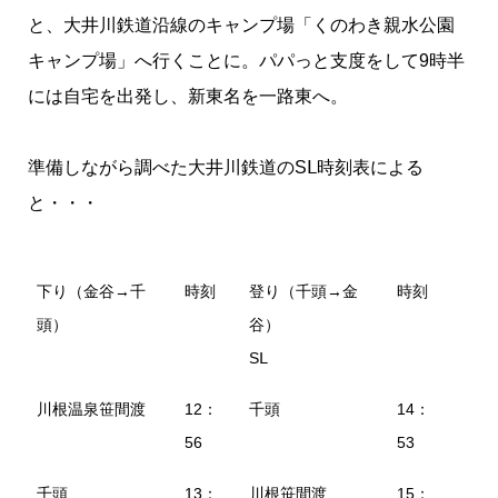
と、大井川鉄道沿線のキャンプ場「くのわき親水公園
キャンプ場」へ行くことに。パパっと支度をして9時半
には自宅を出発し、新東名を一路東へ。
準備しながら調べた大井川鉄道のSⅬ時刻表による
と・・・
下り（金谷→千
時刻
登り（千頭→金
時刻
頭）
谷）
SⅬ
川根温泉笹間渡
12：
千頭
14：
56
53
千頭
13：
川根笹間渡
15：