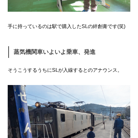
手に持っているのは駅で購入したSⅬの絆創膏です(笑)
蒸気機関車いよいよ乗車、発進
そうこうするうちにSⅬが入線するとのアナウンス。