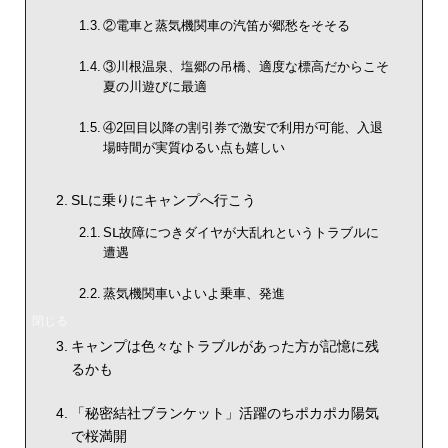
②電車と蒸気機関車の汽笛が郷愁をそそる
③川根温泉、塩郷の吊橋、適度な標高だからこそ
夏の川遊びに最適
④2回目以降の割引券で激安で利用が可能、入退
場時間が実質ゆるい点も嬉しい
SⅬに乗りにキャンプへ行こう
SⅬ故障につきダイヤが大乱れというトラブルに
遭遇
蒸気機関車いよいよ乗車、発進
キャンプは色々なトラブルがあった方が記憶に残
るかも
「秘密結社ブランケット」活躍のちポカポカ陽気
で桜満開