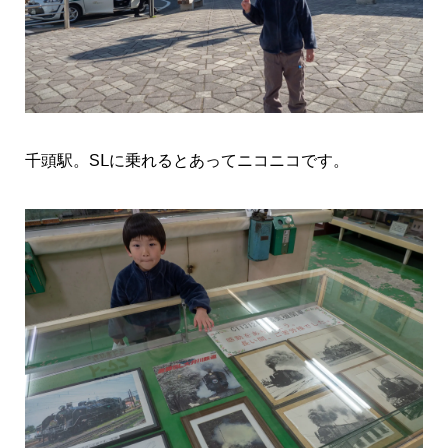
千頭駅。SⅬに乗れるとあってニコニコです。