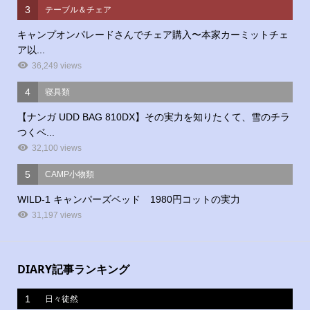
3
テーブル＆チェア
キャンプオンパレードさんでチェア購入〜本家カーミットチェ
ア以...
36,249 views
4
寝具類
【ナンガ UDD BAG 810DX】その実力を知りたくて、雪のチラ
つくベ...
32,100 views
5
CAMP小物類
WILD-1 キャンパーズベッド 1980円コットの実力
31,197 views
DIARY記事ランキング
1
日々徒然