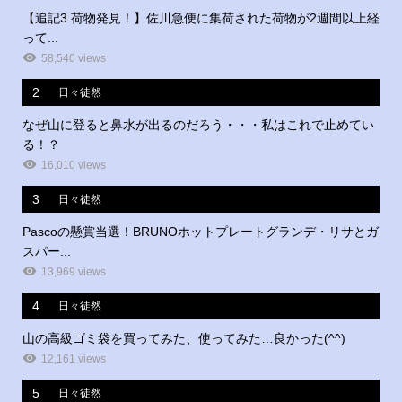
【追記3 荷物発見！】佐川急便に集荷された荷物が2週間以上経
って...
58,540 views
2
日々徒然
なぜ山に登ると鼻水が出るのだろう・・・私はこれで止めてい
る！？
16,010 views
3
日々徒然
Pascoの懸賞当選！BRUNOホットプレートグランデ・リサとガ
スパー...
13,969 views
4
日々徒然
山の高級ゴミ袋を買ってみた、使ってみた…良かった(^^)
12,161 views
5
日々徒然