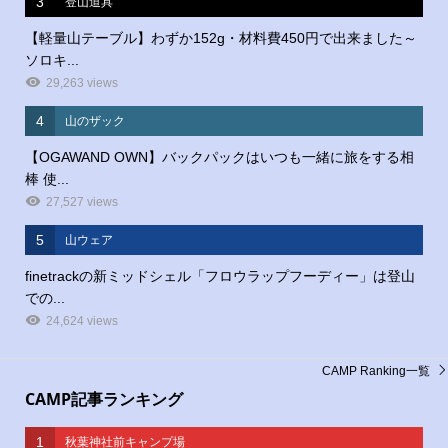
3
登山道具
【軽量山テーブル】わずか152g・材料費450円で出来ました～
ソロキ...
29,263 views
4
山のザック
【OGAWAND OWN】バックパックはいつも一緒に旅をする相
棒 使...
27,527 views
5
山ウェア
finetrackの新ミッドシェル「フロウラップフーディー」は登山
での...
24,624 views
CAMP Ranking一覧
CAMP記事ランキング
1
秋葉神社前キャンプ場