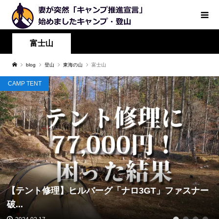
富士山
blog
登山
東海の山
富士山
CAMP TENT
【テント修理】ヒルバーグ「ナロ3GT」ファスナー
破...