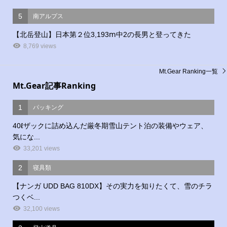
5
南アルプス
【北岳登山】日本第２位3,193ⅿ中2の長男と登ってきた
8,769 views
Mt.Gear Ranking一覧
Mt.Gear記事Ranking
1
パッキング
40ℓザックに詰め込んだ厳冬期雪山テント泊の装備やウェア、
気にな...
33,201 views
2
寝具類
【ナンガ UDD BAG 810DX】その実力を知りたくて、雪のチラ
つくベ...
32,100 views