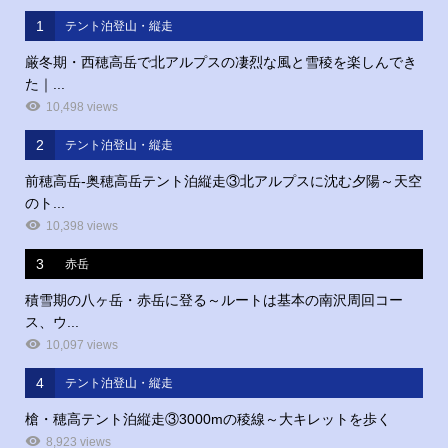
1
テント泊登山・縦走
厳冬期・西穂高岳で北アルプスの凄烈な風と雪稜を楽しんでき
た｜...
10,498 views
2
テント泊登山・縦走
前穂高岳‐奥穂高岳テント泊縦走③北アルプスに沈む夕陽～天空
のト...
10,398 views
3
赤岳
積雪期の八ヶ岳・赤岳に登る～ルートは基本の南沢周回コー
ス、ウ...
10,097 views
4
テント泊登山・縦走
槍・穂高テント泊縦走③3000mの稜線～大キレットを歩く
8,923 views