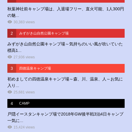
秋葉神社前キャンプ場は、入退場フリー、直火可能、1人300円
の魅...
30,383 views
2
みずがき山自然公園キャンプ場
みずがき山自然公園キャンプ場～気持ちのいい風が吹いていた
標高1...
27,936 views
3
四徳温泉キャンプ場
初めましての四徳温泉キャンプ場～森、川、温泉、人～お気に
入り...
25,681 views
4
CAMP
戸隠イースタンキャンプ場で2018年GW後半戦3泊4日キャンプ
一気に...
15,424 views