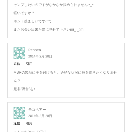
ャンプしたいのですがなかなか決められません>_<
軽いですか？
ホント羨ましいです(^^)
またお会い出来た際に見せて下さいm(_ _)m
Penpen
2014年 2月 28日
返信
引用
MSRの製品に手を付けると、過酷な状況に身を置きたくなりませ
ん？
是非“野営”を♪
モコベアー
2014年 2月 28日
返信
引用