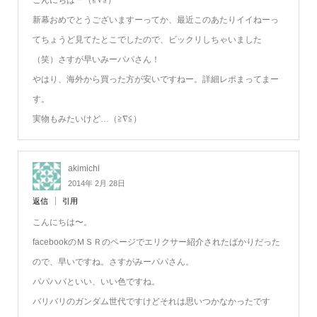
こんにちはー（≧∇≦）
新幕おめでとうございますーってか、最近このあたりイイねーっ
てちょうど見てたとこでしたので、ビックリしちゃいました
（笑）さすが早いみーパパさん！
やはり、海外から買った方が安いですねー。詳細レポまってまー
す。
実物もみたいけど…（≧∇≦）
akimichi
2014年 2月 28日
返信
引用
こんにちは〜。
facebookのＭＳＲのページでエリクサー紹介されたばかりだった
ので、早いですね。さすがみーパパさん。
パパハバといい、いい色ですね。
バリバリのガンダム世代ですけどそれは思いつかなかったです