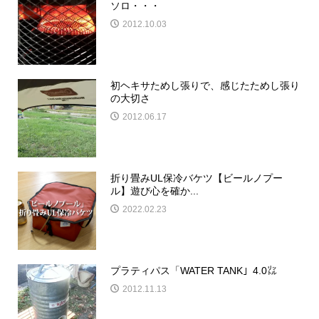
ソロ・・・
2012.10.03
初ヘキサためし張りで、感じたためし張り
の大切さ
2012.06.17
折り畳みUL保冷バケツ【ビールノプー
ル】遊び心を確か...
2022.02.23
プラティパス「WATER TANK」4.0㍑
2012.11.13