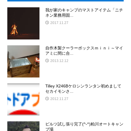
我が家のキャンプのマストアイテム「ニチ
ネン業務用固...
2017.11.27
自作木製クーラーボックスｍｉｎｉ～マイ
アミに間に合...
2013.12.12
Tilley X246Bケロシンランタン初めまして
セカイモンさ...
2012.11.27
ピルツ試し張り完了(^-^)粕川オートキャン
プ場