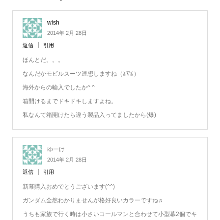
wish
2014年 2月 28日
返信
引用
ほんとだ。。。
なんだかモビルスーツ連想しますね（≧∇≦）
海外からの輸入でしたか^ ^
箱開けるまでドキドキしますよね。
私なんて箱開けたら違う製品入ってましたから(爆)
ゆーけ
2014年 2月 28日
返信
引用
新幕購入おめでとうございます(^^)
ガンダム全然わかりませんが格好良いカラーですね♬
うちも家族で行く時は小さいコールマンと合わせて小型幕2個でキ