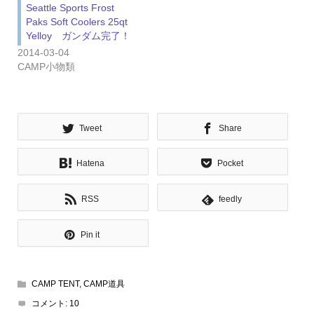
Seattle Sports Frost
Paks Soft Coolers 25qt
Yelloy ガンダム完了！
2014-03-04
CAMP小物類
Tweet
Share
Hatena
Pocket
RSS
feedly
Pin it
CAMP TENT
,
CAMP道具
コメント:
10