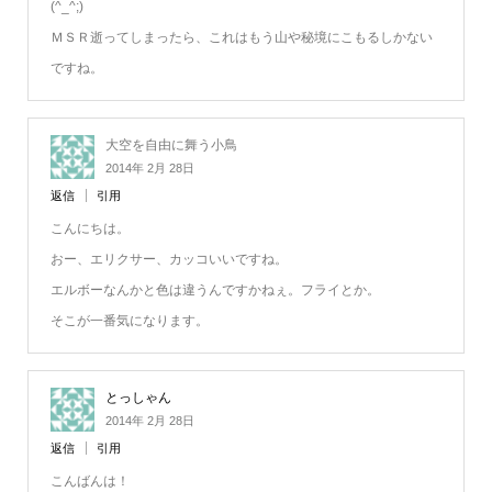
(^_^;)
ＭＳＲ逝ってしまったら、これはもう山や秘境にこもるしかない
ですね。
大空を自由に舞う小鳥
2014年 2月 28日
返信
引用
こんにちは。
おー、エリクサー、カッコいいですね。
エルボーなんかと色は違うんですかねぇ。フライとか。
そこが一番気になります。
とっしゃん
2014年 2月 28日
返信
引用
こんばんは！