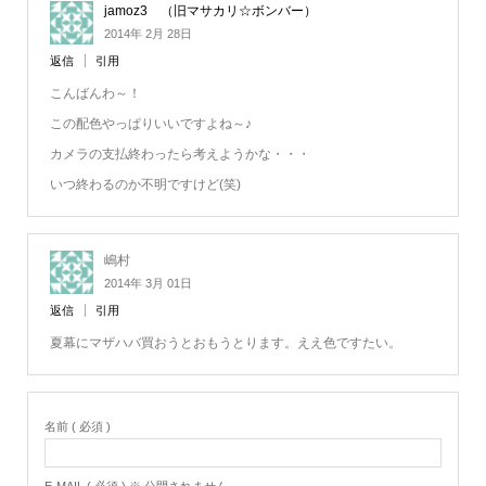
jamoz3 （旧マサカリ☆ボンバー）
2014年 2月 28日
返信
引用
こんばんわ～！
この配色やっぱりいいですよね～♪
カメラの支払終わったら考えようかな・・・
いつ終わるのか不明ですけど(笑)
嶋村
2014年 3月 01日
返信
引用
夏幕にマザハバ買おうとおもうとります。ええ色ですたい。
名前 ( 必須 )