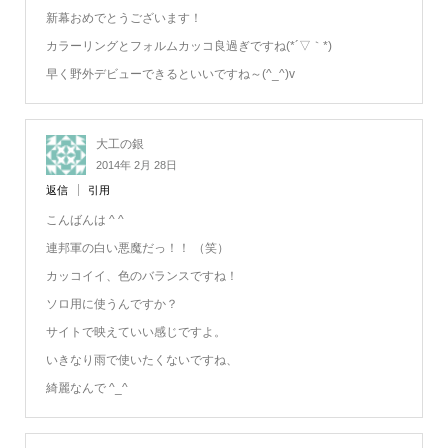
新幕おめでとうございます！
カラーリングとフォルムカッコ良過ぎですね(*´▽｀*)
早く野外デビューできるといいですね～(^_^)v
大工の銀
2014年 2月 28日
返信
引用
こんばんは ^ ^
連邦軍の白い悪魔だっ！！ （笑）
カッコイイ、色のバランスですね！
ソロ用に使うんですか？
サイトで映えていい感じですよ。
いきなり雨で使いたくないですね、
綺麗なんで ^_^