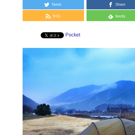
Tweet
Share
RSS
feedly
Pocket