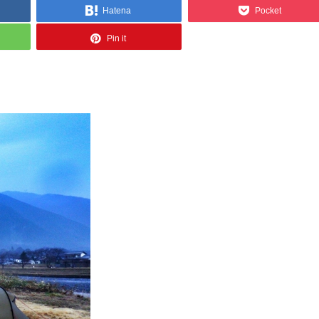
Hatena
Pocket
Pin it