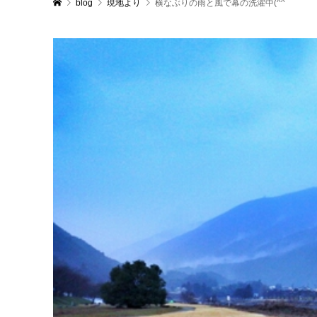
blog
現地より
横なぶりの雨と風で幕の洗濯中(^^ゞ