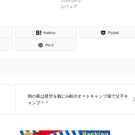
2016-06-27
山ウェア
Hatena
Pocket
Pin it
朔の夜は星空を観にin粕川オートキャンプ場で父子キ
ャンプ＾＾