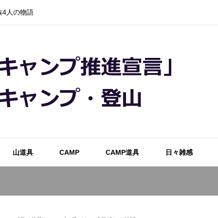
4人の物語
山道具
CAMP
CAMP道具
日々雑感