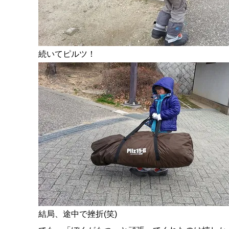
続いてピルツ！
結局、途中で挫折(笑)