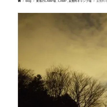
blog
東海のCAMP場
,
CAMP
,
某無料キャンプ場
某無料